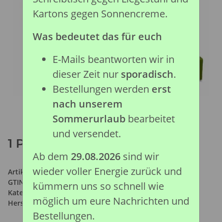
Kartons gegen Sonnencreme.
Was bedeutet das für euch
E-Mails beantworten wir in
dieser Zeit nur
sporadisch
.
Bestellungen werden
erst
nach unserem
Sommerurlaub
bearbeitet
und versendet.
1 PFERD SET PLATFORM
Ab dem
29.08.2026
sind wir
wieder voller Energie zurück und
Artikelnummer:
89370
GTIN:
4892900893709
kümmern uns so schnell wie
Kategorie:
Pferde Kollektion
möglich um eure Nachrichten und
Hersteller:
Collecta Global Limited
Bestellungen.