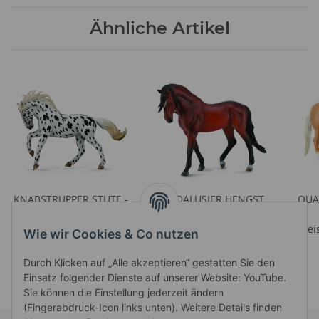
Ähnliche Artikel
KNABSTRUPPER STUTE -
ANDALUSIER HENGST
QUA
VOLLTIGER (XL)
HELLBRAUN 1:12
Preise nach Anmeldung
Preise nach Anmeldung
(DELUXE)
Prei
Wie wir Cookies & Co nutzen
sichtbar
sichtbar
Durch Klicken auf „Alle akzeptieren“ gestatten Sie den
Einsatz folgender Dienste auf unserer Website: YouTube.
Sie können die Einstellung jederzeit ändern
(Fingerabdruck-Icon links unten). Weitere Details finden