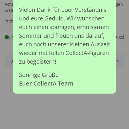
Achtung: Nicht geeignet für Kinder unter 36 Monaten, wegen
Vielen Dank für euer Verständnis
Erstickungsgefahr durch verschluckbare Kleinteile.
und eure Geduld. Wir wünschen
Preise nach Anmeldung sichtbar
euch einen sonnigen, erholsamen
Sommer und freuen uns darauf,
Frage zum Artikel
Sofort verfügbar
euch nach unserer kleinen Auszeit
wieder mit tollen CollectA-Figuren
zu begeistern!
Beschreibung
Sonnige Grüße
Euer CollectA Team
Produkteigenschaft
Wert
Artikelgewicht:
0,18
kg