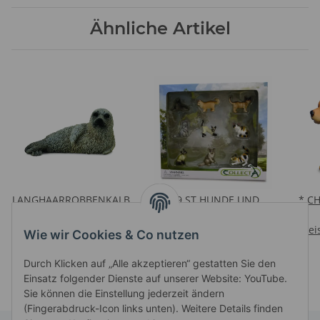
Ähnliche Artikel
LANGHAARROBBENKALB
* 9 ST HUNDE UND
* C
(S)
KATZEN SET WINDOW
Preise nach Anmeldung
Preise nach Anmeldung
BOX
Prei
Wie wir Cookies & Co nutzen
sichtbar
sichtbar
Durch Klicken auf „Alle akzeptieren“ gestatten Sie den
Einsatz folgender Dienste auf unserer Website: YouTube.
Sie können die Einstellung jederzeit ändern
(Fingerabdruck-Icon links unten). Weitere Details finden