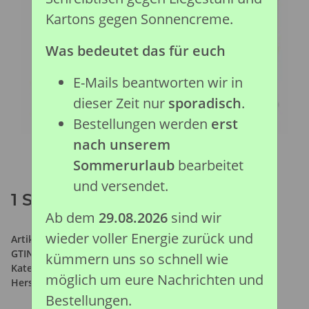
Kartons gegen Sonnencreme.
Was bedeutet das für euch
E-Mails beantworten wir in
dieser Zeit nur
sporadisch
.
Bestellungen werden
erst
nach unserem
Sommerurlaub
bearbeitet
und versendet.
1 ST HUNDE SET PLATFORM
Ab dem
29.08.2026
sind wir
wieder voller Energie zurück und
Artikelnummer:
89716
GTIN:
4892900897165
kümmern uns so schnell wie
Kategorie:
Bauernhof Kollektion
möglich um eure Nachrichten und
Hersteller:
Collecta Global Limited
Bestellungen.