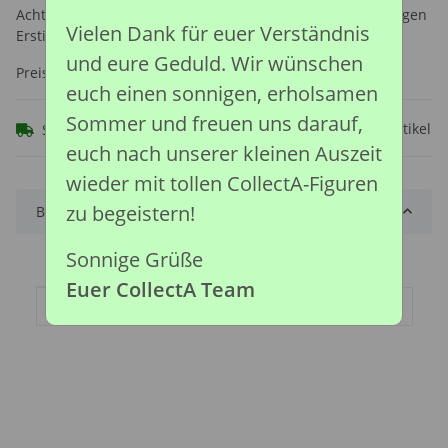
Achtung: Nicht geeignet für Kinder unter 36 Monaten, wegen
Vielen Dank für euer Verständnis
Erstickungsgefahr durch verschluckbare Kleinteile.
und eure Geduld. Wir wünschen
Preise nach Anmeldung sichtbar
euch einen sonnigen, erholsamen
Sommer und freuen uns darauf,
Frage zum Artikel
Sofort verfügbar
euch nach unserer kleinen Auszeit
wieder mit tollen CollectA-Figuren
zu begeistern!
Beschreibung
Sonnige Grüße
Euer CollectA Team
Produkteigenschaft
Wert
Artikelgewicht:
0,11
kg