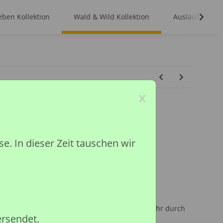
ben Kollektion
Wald & Wild Kollektion
Auslaufmodell
x
 SET PLATFORM
 In dieser Zeit tauschen wir
ion
ited
inder unter 36 Monaten, wegen Erstickungsgefahr durch
ersendet.