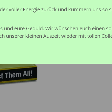
Preise nach Anmeldung sichtb
eder voller Energie zurück und kümmern uns so s
Momentan nicht verfügbar
nis und eure Geduld. Wir wünschen euch einen 
h unserer kleinen Auszeit wieder mit tollen Coll