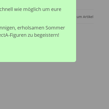
ar
chnell wie möglich um eure
Frage zum Artikel
sonnigen, erholsamen Sommer
ectA-Figuren zu begeistern!