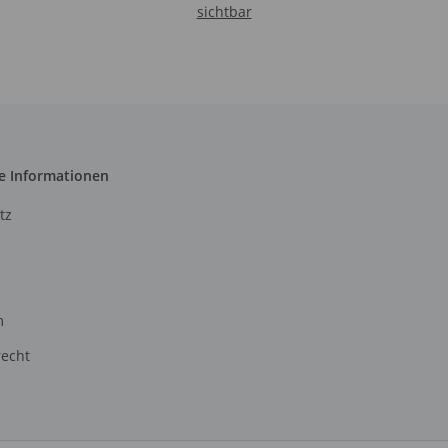
sichtbar
e Informationen
tz
m
recht