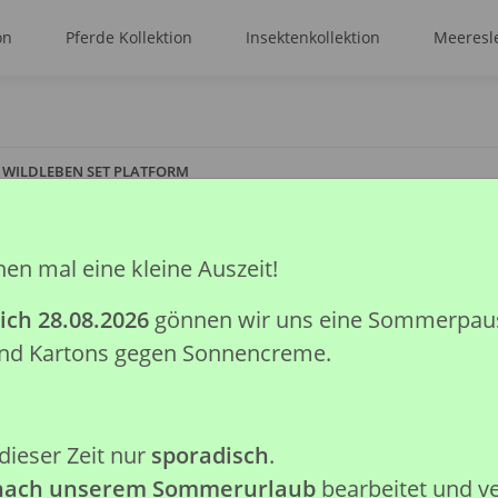
on
Pferde Kollektion
Insektenkollektion
Meeresle
T WILDLEBEN SET PLATFORM
hen mal eine kleine Auszeit!
1 ST WILDLEBEN
ich 28.08.2026
gönnen wir uns eine Sommerpause.
Artikelnummer:
89793
 und Kartons gegen Sonnencreme.
GTIN:
4892900897936
Kategorie:
Wald & Wild Kollekt
Hersteller:
Collecta Global Lim
dieser Zeit nur
sporadisch
.
Achtung: Nicht geeignet für K
 nach unserem Sommerurlaub
bearbeitet und v
verschluckbare Kleinteile.