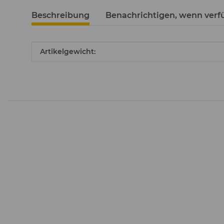
Beschreibung
Benachrichtigen, wenn verf
Produkteigenschaft
Wert
Artikelgewicht: