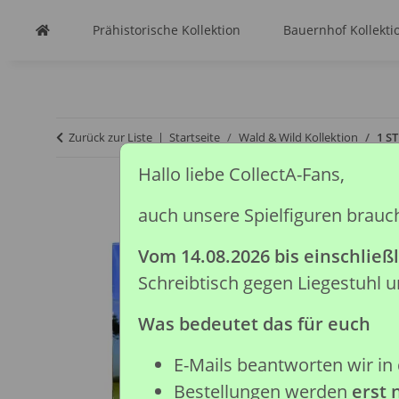
Prähistorische Kollektion
Bauernhof Kollekti
Zurück zur Liste
Startseite
Wald & Wild Kollektion
1 S
Hallo liebe CollectA-Fans,
auch unsere Spielfiguren brauc
Vom 14.08.2026 bis einschließl
Schreibtisch gegen Liegestuhl
Was bedeutet das für euch
E-Mails beantworten wir in 
Bestellungen werden
erst