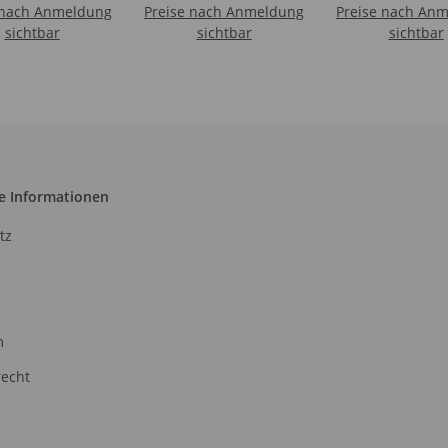
 nach Anmeldung
Preise nach Anmeldung
II
Preise nach An
sichtbar
sichtbar
sichtbar
e Informationen
tz
m
recht