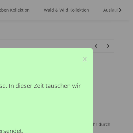
ben Kollektion
Wald & Wild Kollektion
Auslaufmodell
x
ER SET, OPEN BOX
 In dieser Zeit tauschen wir
ktion
ited
inder unter 36 Monaten, wegen Erstickungsgefahr durch
ersendet.