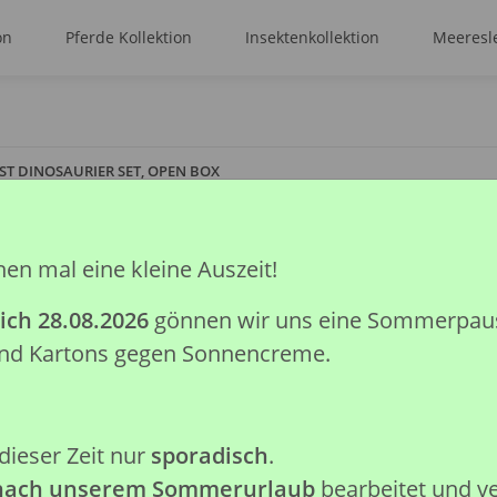
on
Pferde Kollektion
Insektenkollektion
Meeresle
 ST DINOSAURIER SET, OPEN BOX
hen mal eine kleine Auszeit!
2 ST DINOSAURI
ich 28.08.2026
gönnen wir uns eine Sommerpause.
Artikelnummer:
89137
 und Kartons gegen Sonnencreme.
GTIN:
4892900891378
Kategorie:
Prähistorische Kolle
Hersteller:
Collecta Global Lim
dieser Zeit nur
sporadisch
.
Achtung: Nicht geeignet für K
 nach unserem Sommerurlaub
bearbeitet und v
verschluckbare Kleinteile.