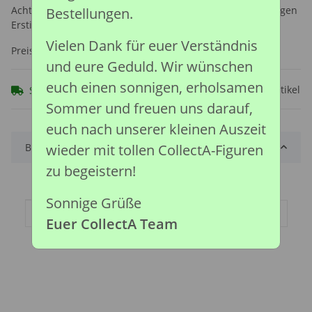
Achtung: Nicht geeignet für Kinder unter 36 Monaten, wegen
Bestellungen.
Erstickungsgefahr durch verschluckbare Kleinteile.
Vielen Dank für euer Verständnis
Preise nach Anmeldung sichtbar
und eure Geduld. Wir wünschen
euch einen sonnigen, erholsamen
Frage zum Artikel
Sofort verfügbar
Sommer und freuen uns darauf,
euch nach unserer kleinen Auszeit
Beschreibung
wieder mit tollen CollectA-Figuren
zu begeistern!
Sonnige Grüße
Produkteigenschaft
Wert
Artikelgewicht:
0,17
kg
Euer CollectA Team