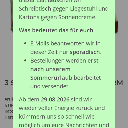
Schreibtisch gegen Liegestuhl und
Kartons gegen Sonnencreme.
Was bedeutet das für euch
E-Mails beantworten wir in
dieser Zeit nur
sporadisch
.
Bestellungen werden
erst
nach unserem
Sommerurlaub
bearbeitet
3 ST WALDLEBEN SET PLATFORM
und versendet.
Ab dem
29.08.2026
sind wir
Artikelnummer:
89800
GTIN:
4892900898001
wieder voller Energie zurück und
Kategorie:
Wald & Wild Kollektion
kümmern uns so schnell wie
Hersteller:
Collecta Global Limited
möglich um eure Nachrichten und