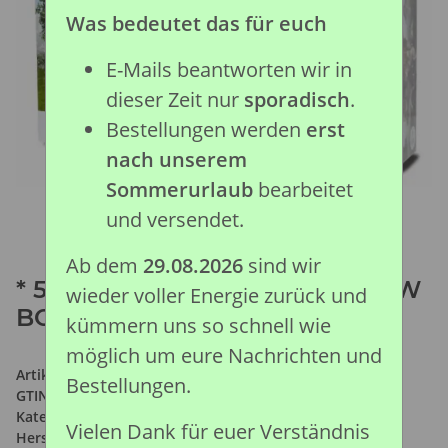
Was bedeutet das für euch
E-Mails beantworten wir in
dieser Zeit nur
sporadisch
.
Bestellungen werden
erst
nach unserem
Sommerurlaub
bearbeitet
und versendet.
Ab dem
29.08.2026
sind wir
* 5 ST WILDLEBEN SET WINDOW
wieder voller Energie zurück und
BOX
kümmern uns so schnell wie
möglich um eure Nachrichten und
Artikelnummer:
89674
Bestellungen.
GTIN:
4892900896748
Kategorie:
Auslaufmodelle
Vielen Dank für euer Verständnis
Hersteller:
Collecta Global Limited