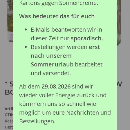
Kartons gegen Sonnencreme.
Was bedeutet das für euch
E-Mails beantworten wir in
dieser Zeit nur
sporadisch
.
Bestellungen werden
erst
nach unserem
Sommerurlaub
bearbeitet
und versendet.
* 5 ST WILDLEBEN SET WINDOW
Ab dem
29.08.2026
sind wir
BOX
wieder voller Energie zurück und
kümmern uns so schnell wie
Artikelnummer:
89992
möglich um eure Nachrichten und
GTIN:
4892900899923
Bestellungen.
Kategorie:
Auslaufmodelle
Hersteller:
Collecta Global Limited