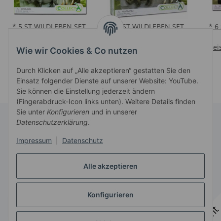
* 5 ST WILDLEBEN SET
* 5 ST WILDLEBEN SET
* 6
WINDOW BOX
WINDOW BOX
Preise nach Anmeldung
Preise nach Anmeldung
Prei
Wie wir Cookies & Co nutzen
sichtbar
sichtbar
Durch Klicken auf „Alle akzeptieren“ gestatten Sie den
Einsatz folgender Dienste auf unserer Website: YouTube.
Sie können die Einstellung jederzeit ändern
(Fingerabdruck-Icon links unten). Weitere Details finden
Sie unter
Konfigurieren
und in unserer
Datenschutzerklärung
.
Informationen
Impressum
|
Datenschutz
Gesetzliche Informationen
Alle akzeptieren
Konfigurieren
Vertrag widerrufen