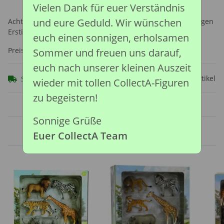
Vielen Dank für euer Verständnis
und eure Geduld. Wir wünschen
Achtung: Nicht geeignet für Kinder unter 36 Monaten, wegen
Erstickungsgefahr durch verschluckbare Kleinteile.
euch einen sonnigen, erholsamen
Preise nach Anmeldung sichtbar
Sommer und freuen uns darauf,
euch nach unserer kleinen Auszeit
Frage zum Artikel
Sofort verfügbar
wieder mit tollen CollectA-Figuren
zu begeistern!
Sonnige Grüße
Ähnliche Artikel
Euer CollectA Team