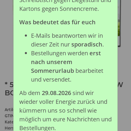
Kartons gegen Sonnencreme.
Was bedeutet das für euch
E-Mails beantworten wir in
dieser Zeit nur
sporadisch
.
Bestellungen werden
erst
nach unserem
Sommerurlaub
bearbeitet
und versendet.
* 5 ST WILDLEBEN SET WINDOW
BOX
Ab dem
29.08.2026
sind wir
wieder voller Energie zurück und
kümmern uns so schnell wie
Artikelnummer:
84108
GTIN:
4892900841083
möglich um eure Nachrichten und
Kategorie:
Auslaufmodelle
Bestellungen.
Hersteller:
Collecta Global Limited