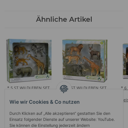
Ähnliche Artikel
* 5 ST WILDLEBEN SET
* 5 ST WILDLEBEN SET
* 6
WINDOW BOX
WINDOW BOX
Preise nach Anmeldung
Preise nach Anmeldung
Prei
Wie wir Cookies & Co nutzen
sichtbar
sichtbar
Durch Klicken auf „Alle akzeptieren“ gestatten Sie den
Einsatz folgender Dienste auf unserer Website: YouTube.
Sie können die Einstellung jederzeit ändern