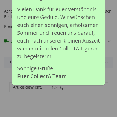
Vielen Dank für euer Verständnis
Achtung: Nicht geeignet für Kinder unter 36 Monaten, wegen
und eure Geduld. Wir wünschen
Erstickungsgefahr durch verschluckbare Kleinteile.
euch einen sonnigen, erholsamen
Preise nach Anmeldung sichtbar
Sommer und freuen uns darauf,
euch nach unserer kleinen Auszeit
Frage zum Artikel
Sofort verfügbar
wieder mit tollen CollectA-Figuren
zu begeistern!
Beschreibung
Sonnige Grüße
Euer CollectA Team
Produkteigenschaft
Wert
Artikelgewicht:
1,03
kg