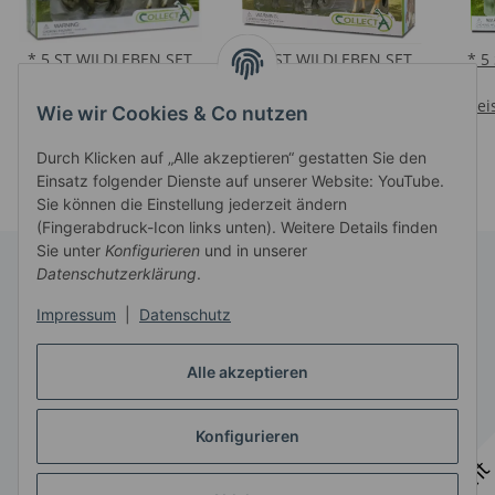
* 5 ST WILDLEBEN SET
* 5 ST WILDLEBEN SET
* 5
WINDOW BOX
WINDOW BOX
Preise nach Anmeldung
Preise nach Anmeldung
Prei
Wie wir Cookies & Co nutzen
sichtbar
sichtbar
Durch Klicken auf „Alle akzeptieren“ gestatten Sie den
Einsatz folgender Dienste auf unserer Website: YouTube.
Sie können die Einstellung jederzeit ändern
(Fingerabdruck-Icon links unten). Weitere Details finden
Sie unter
Konfigurieren
und in unserer
Datenschutzerklärung
.
Informationen
Impressum
|
Datenschutz
Gesetzliche Informationen
Alle akzeptieren
Konfigurieren
Vertrag widerrufen