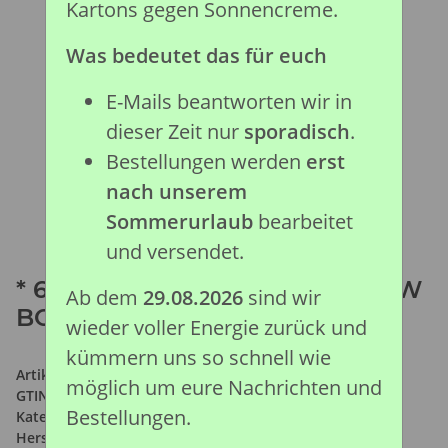
Kartons gegen Sonnencreme.
Was bedeutet das für euch
E-Mails beantworten wir in
dieser Zeit nur
sporadisch
.
Bestellungen werden
erst
nach unserem
Sommerurlaub
bearbeitet
und versendet.
* 6 ST WILDLEBEN SET WINDOW
Ab dem
29.08.2026
sind wir
BOX
wieder voller Energie zurück und
kümmern uns so schnell wie
Artikelnummer:
89968
möglich um eure Nachrichten und
GTIN:
4892900899688
Bestellungen.
Kategorie:
Auslaufmodelle
Hersteller:
Collecta Global Limited