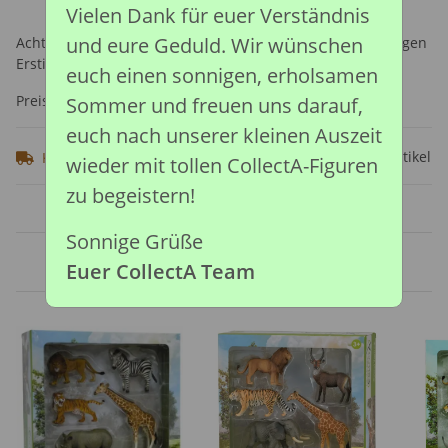
Vielen Dank für euer Verständnis
und eure Geduld. Wir wünschen
Achtung: Nicht geeignet für Kinder unter 36 Monaten, wegen
Erstickungsgefahr durch verschluckbare Kleinteile.
euch einen sonnigen, erholsamen
Preise nach Anmeldung sichtbar
Sommer und freuen uns darauf,
euch nach unserer kleinen Auszeit
Frage zum Artikel
Knapper Lagerbestand
wieder mit tollen CollectA-Figuren
zu begeistern!
Sonnige Grüße
Ähnliche Artikel
Euer CollectA Team