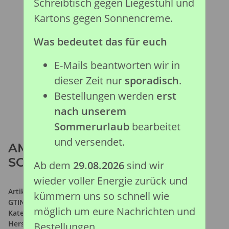
Schreibtisch gegen Liegestuhl und
Kartons gegen Sonnencreme.
Was bedeutet das für euch
E-Mails beantworten wir in
dieser Zeit nur
sporadisch
.
Bestellungen werden
erst
nach unserem
Sommerurlaub
bearbeitet
und versendet.
AMERIKANISCHER
SCHWARZBÄR (L)
Ab dem
29.08.2026
sind wir
wieder voller Energie zurück und
Artikelnummer:
88698
kümmern uns so schnell wie
GTIN:
4892900886985
möglich um eure Nachrichten und
Kategorie:
Wald & Wild Kollektion
Hersteller:
Collecta Global Limited
Bestellungen.