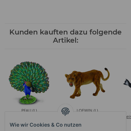
Kunden kauften dazu folgende
Artikel:
PFAU (L)
LOEWIN (L)
Preise nach Anmeldung
Preise nach Anmeldung
Prei
sichtbar
sichtbar
Wie wir Cookies & Co nutzen