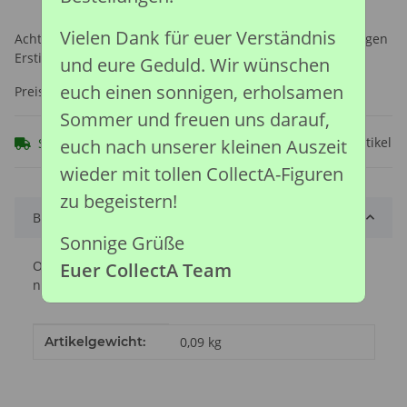
Vielen Dank für euer Verständnis
Achtung: Nicht geeignet für Kinder unter 36 Monaten, wegen
Erstickungsgefahr durch verschluckbare Kleinteile.
und eure Geduld. Wir wünschen
euch einen sonnigen, erholsamen
Preise nach Anmeldung sichtbar
Sommer und freuen uns darauf,
Frage zum Artikel
euch nach unserer kleinen Auszeit
Sofort verfügbar
wieder mit tollen CollectA-Figuren
zu begeistern!
Beschreibung
Sonnige Grüße
Obwohl Schwarzbären in Nordamerika leben, sind sie
Euer CollectA Team
nicht eng mit Braunbären und Eisbären verwandt.
Produkteigenschaft
Wert
Artikelgewicht:
0,09
kg