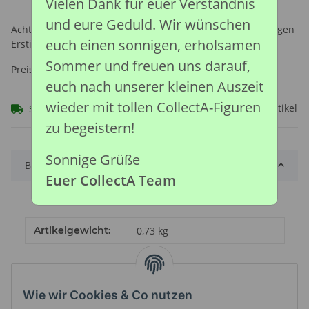
Vielen Dank für euer Verständnis
und eure Geduld. Wir wünschen
Achtung: Nicht geeignet für Kinder unter 36 Monaten, wegen
euch einen sonnigen, erholsamen
Erstickungsgefahr durch verschluckbare Kleinteile.
Sommer und freuen uns darauf,
Preise nach Anmeldung sichtbar
euch nach unserer kleinen Auszeit
wieder mit tollen CollectA-Figuren
Frage zum Artikel
Sofort verfügbar
zu begeistern!
Sonnige Grüße
Beschreibung
Euer CollectA Team
Produkteigenschaft
Wert
Artikelgewicht:
0,73
kg
Wie wir Cookies & Co nutzen