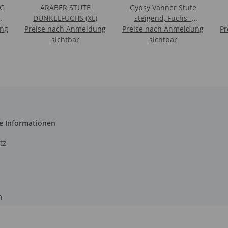
G
ARABER STUTE
Gypsy Vanner Stute
DUNKELFUCHS (XL)
steigend, Fuchs -
ung
O
Preise nach Anmeldung
Preise nach Anmeldung
Deluxe Maßstab 1:12
Pr
sichtbar
sichtbar
e Informationen
tz
m
recht