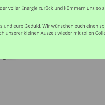
Preise nach Anmeldung sichtb
eder voller Energie zurück und kümmern uns so s
Sofort verfügbar
nis und eure Geduld. Wir wünschen euch einen 
h unserer kleinen Auszeit wieder mit tollen Coll