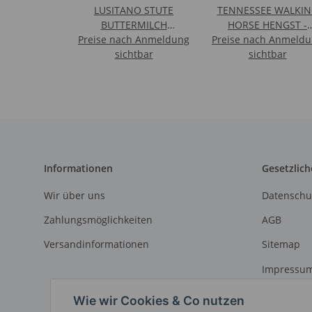
LUSITANO STUTE
TENNESSEE WALKIN
BUTTERMILCH
HORSE HENGST -
Preise nach Anmeldung
WILDLEDER - 1:12
Preise nach Anmeld
BUCKSKIN TOBIAN
(DELUXE)
sichtbar
sichtbar
(XL)
Informationen
Gesetzlich
Wir über uns
Datenschu
Zahlungsmöglichkeiten
AGB
Versandinformationen
Sitemap
Impressu
Widerrufs
Wie wir Cookies & Co nutzen