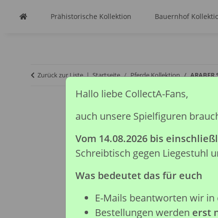
Prähistorische Kollektion
Bauernhof Kollekti
Zurück zur Liste
Startseite
Pferde Kollektion
ARABER S
Hallo liebe CollectA-Fans,
auch unsere Spielfiguren brauc
Vom 14.08.2026 bis einschließl
Schreibtisch gegen Liegestuhl
Was bedeutet das für euch
E-Mails beantworten wir in 
Bestellungen werden
erst