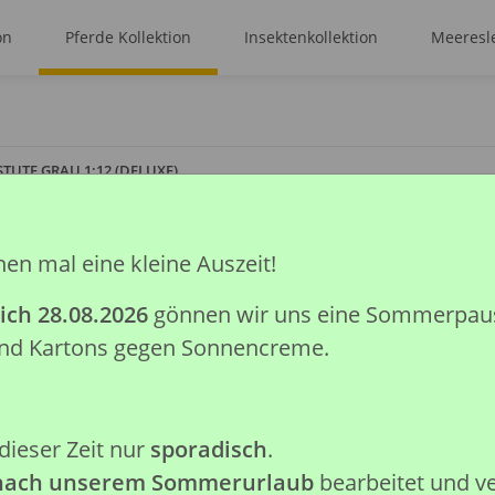
on
Pferde Kollektion
Insektenkollektion
Meeresle
TUTE GRAU 1:12 (DELUXE)
hen mal eine kleine Auszeit!
ARABER STUTE G
ich 28.08.2026
gönnen wir uns eine Sommerpause.
Artikelnummer:
88747
 und Kartons gegen Sonnencreme.
GTIN:
4892900887470
Kategorie:
Pferde Kollektion
Hersteller:
Collecta Global Lim
dieser Zeit nur
sporadisch
.
Achtung: Nicht geeignet für K
 nach unserem Sommerurlaub
bearbeitet und v
verschluckbare Kleinteile.