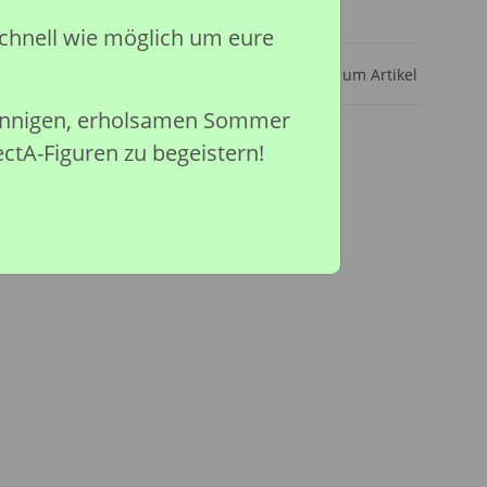
ar
chnell wie möglich um eure
Frage zum Artikel
sonnigen, erholsamen Sommer
ectA-Figuren zu begeistern!