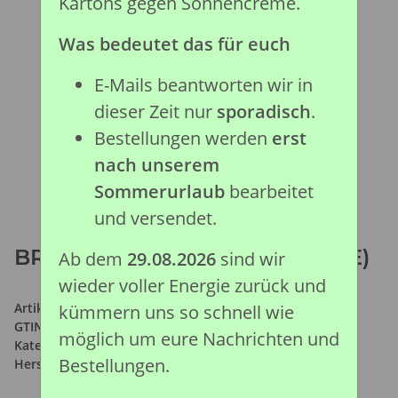
Kartons gegen Sonnencreme.
Was bedeutet das für euch
E-Mails beantworten wir in
dieser Zeit nur
sporadisch
.
Bestellungen werden
erst
nach unserem
Sommerurlaub
bearbeitet
und versendet.
BRACHIOSAURUS 1:40 (DELUXE)
Ab dem
29.08.2026
sind wir
wieder voller Energie zurück und
Artikelnummer:
88405
kümmern uns so schnell wie
GTIN:
4892900884059
möglich um eure Nachrichten und
Kategorie:
Prähistorische Kollektion
Bestellungen.
Hersteller:
Collecta Global Limited