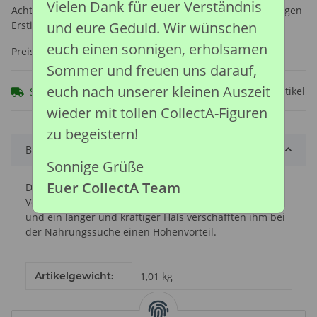
Vielen Dank für euer Verständnis
Achtung: Nicht geeignet für Kinder unter 36 Monaten, wegen
Erstickungsgefahr durch verschluckbare Kleinteile.
und eure Geduld. Wir wünschen
euch einen sonnigen, erholsamen
Preise nach Anmeldung sichtbar
Sommer und freuen uns darauf,
euch nach unserer kleinen Auszeit
Frage zum Artikel
Sofort verfügbar
wieder mit tollen CollectA-Figuren
zu begeistern!
Beschreibung
Sonnige Grüße
Euer CollectA Team
Das Ungewöhnliche am Brachiosaurus war, dass seine
Vorderbeine länger waren als seine Hinterbeine.Dies
und ein langer und kräftiger Hals verschafften ihm bei
der Nahrungssuche einen Höhenvorteil.
Produkteigenschaft
Wert
Artikelgewicht:
1,01
kg