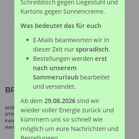
Schreibtisch gegen Liegestuhl und
Kartons gegen Sonnencreme.
Was bedeutet das für euch
E-Mails beantworten wir in
dieser Zeit nur
sporadisch
.
Bestellungen werden
erst
nach unserem
Sommerurlaub
bearbeitet
und versendet.
BRAUNE ARABER STUTE (XL)
Ab dem
29.08.2026
sind wir
Artikelnummer:
88475
wieder voller Energie zurück und
GTIN:
4892900884752
kümmern uns so schnell wie
Kategorie:
Pferde Kollektion
Hersteller:
Collecta Global Limited
möglich um eure Nachrichten und
Bestellungen.