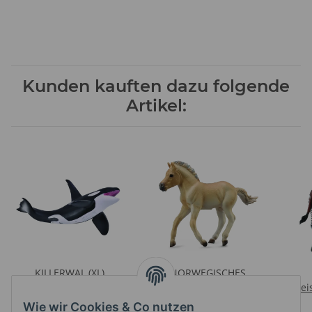
Kunden kauften dazu folgende
Artikel:
KILLERWAL (XL)
NORWEGISCHES
Preise nach Anmeldung
FJORDFOHLEN FALBE (M)
Prei
sichtbar
Preise nach Anmeldung
Wie wir Cookies & Co nutzen