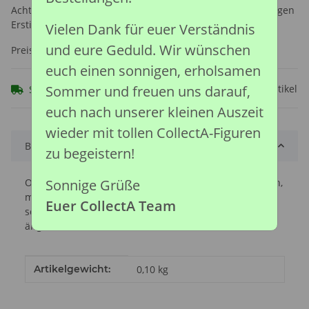
Achtung: Nicht geeignet für Kinder unter 36 Monaten, wegen
Erstickungsgefahr durch verschluckbare Kleinteile.
Vielen Dank für euer Verständnis
und eure Geduld. Wir wünschen
Preise nach Anmeldung sichtbar
euch einen sonnigen, erholsamen
Sommer und freuen uns darauf,
Frage zum Artikel
Sofort verfügbar
euch nach unserer kleinen Auszeit
wieder mit tollen CollectA-Figuren
Beschreibung
zu begeistern!
Sonnige Grüße
Obwohl die meisten Araber von Natur aus dazu neigen,
mit Menschen zu kooperieren, können sie bei
Euer CollectA Team
schlechter Behandlung übermäßig nervös oder
ängstlich werden.
Produkteigenschaft
Wert
Artikelgewicht:
0,10
kg