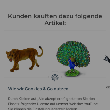
Kunden kauften dazu folgende
Artikel:
LOEWIN (L)
PFAU (L)
Preise nach Anmeldung
Preise nach Anmeldung
Prei
Wie wir Cookies & Co nutzen
sichtbar
sichtbar
Durch Klicken auf „Alle akzeptieren“ gestatten Sie den
Einsatz folgender Dienste auf unserer Website: YouTube.
Sie können die Einstellung jederzeit ändern