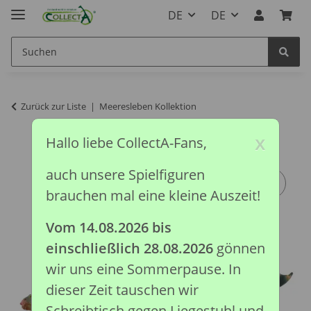
DE
DE
Zurück zur Liste
Meeresleben Kollektion
x
Hallo liebe CollectA-Fans,
auch unsere Spielfiguren
brauchen mal eine kleine Auszeit!
Vom 14.08.2026 bis
einschließlich 28.08.2026
gönnen
wir uns eine Sommerpause. In
dieser Zeit tauschen wir
Schreibtisch gegen Liegestuhl und