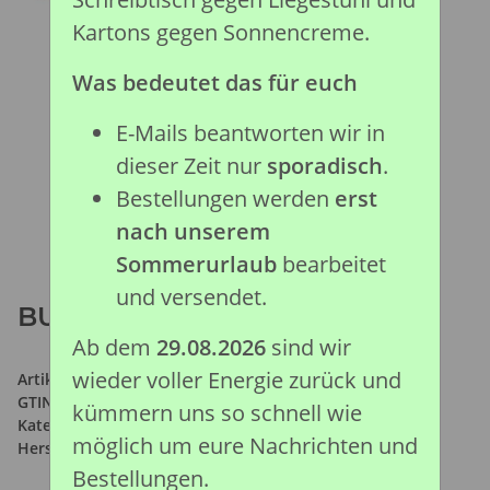
Kartons gegen Sonnencreme.
Was bedeutet das für euch
E-Mails beantworten wir in
dieser Zeit nur
sporadisch
.
Bestellungen werden
erst
nach unserem
Sommerurlaub
bearbeitet
und versendet.
BUCKELWAL (XL)
Ab dem
29.08.2026
sind wir
wieder voller Energie zurück und
Artikelnummer:
88347
GTIN:
4892900883472
kümmern uns so schnell wie
Kategorie:
Meeresleben Kollektion
möglich um eure Nachrichten und
Hersteller:
Collecta Global Limited
Bestellungen.