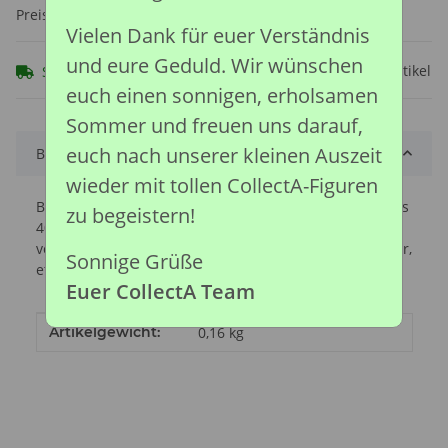
Preise nach Anmeldung sichtbar
Vielen Dank für euer Verständnis
und eure Geduld. Wir wünschen
Frage zum Artikel
Sofort verfügbar
euch einen sonnigen, erholsamen
Sommer und freuen uns darauf,
euch nach unserer kleinen Auszeit
Beschreibung
wieder mit tollen CollectA-Figuren
Buckelwale besitzen auf jeder Seite ihres Mauls 270 bis
zu begeistern!
400 dunkel gefärbte Bartenplatten. Die Platten sind
vorne nur 46 cm lang und hinten, hinter dem Scharnier,
Sonnige Grüße
etwa 0,91 m lang.
Euer CollectA Team
Produkteigenschaft
Wert
Artikelgewicht:
0,16
kg