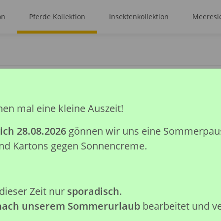
on
Pferde Kollektion
Insektenkollektion
Meeresle
NA HENGST FALBE (XL)
hen mal eine kleine Auszeit!
CAMPOLINA HEN
ich 28.08.2026
gönnen wir uns eine Sommerpause.
 und Kartons gegen Sonnencreme.
Artikelnummer:
88701
GTIN:
4892900887012
Kategorie:
Pferde Kollektion
Hersteller:
Collecta Global Lim
dieser Zeit nur
sporadisch
.
 nach unserem Sommerurlaub
bearbeitet und v
Achtung: Nicht geeignet für K
verschluckbare Kleinteile.