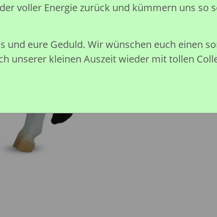
eder voller Energie zurück und kümmern uns so s
Preise nach Anmeldung sichtb
nis und eure Geduld. Wir wünschen euch einen 
h unserer kleinen Auszeit wieder mit tollen Coll