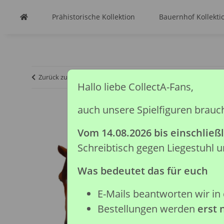
Prähistorische Kollektion
Bauernhof Kollekti
Zurück zur Liste
Startseite
Pferde Kollektion
CAMPOLI
Hallo liebe CollectA-Fans,
auch unsere Spielfiguren brauc
Vom 14.08.2026 bis einschließl
Schreibtisch gegen Liegestuhl
Was bedeutet das für euch
E-Mails beantworten wir in 
Bestellungen werden
erst