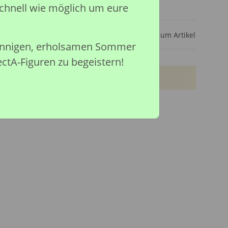
chnell wie möglich um eure
ar
Frage zum Artikel
sonnigen, erholsamen Sommer
ectA-Figuren zu begeistern!
Verfügbar ab:
28.09.2026