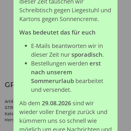
dieser Zeit tauschen wir
Schreibtisch gegen Liegestuhl und
Kartons gegen Sonnencreme.
Was bedeutet das für euch
E-Mails beantworten wir in
dieser Zeit nur
sporadisch
.
Bestellungen werden
erst
nach unserem
Sommerurlaub
bearbeitet
GROSSES TÜMMLERKALB (S)
und versendet.
Artikelnummer:
88616
Ab dem
29.08.2026
sind wir
GTIN:
4892900886169
wieder voller Energie zurück und
Kategorie:
Meeresleben Kollektion
kümmern uns so schnell wie
Hersteller:
Collecta Global Limited
möglich um eure Nachrichten und