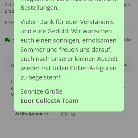
Achtung: Nicht geeignet für Kinder unter 36 Monaten, wegen
Bestellungen.
Erstickungsgefahr durch verschluckbare Kleinteile.
Vielen Dank für euer Verständnis
Preise nach Anmeldung sichtbar
und eure Geduld. Wir wünschen
euch einen sonnigen, erholsamen
Frage zum Artikel
Sofort verfügbar
Sommer und freuen uns darauf,
euch nach unserer kleinen Auszeit
Beschreibung
wieder mit tollen CollectA-Figuren
zu begeistern!
Ihre hufeisenförmigen, doppelt geschlitzten Pupillen
ermöglichen Delfinen sowohl in der Luft als auch unter
Sonnige Grüße
Wasser eine gute Sicht.
Euer CollectA Team
Produkteigenschaft
Wert
Artikelgewicht:
0,01
kg