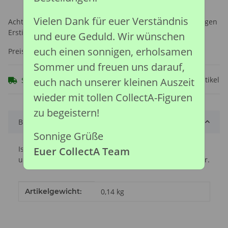
Vielen Dank für euer Verständnis
Achtung: Nicht geeignet für Kinder unter 36 Monaten, wegen
Erstickungsgefahr durch verschluckbare Kleinteile.
und eure Geduld. Wir wünschen
euch einen sonnigen, erholsamen
Preise nach Anmeldung sichtbar
Sommer und freuen uns darauf,
Frage zum Artikel
euch nach unserer kleinen Auszeit
Sofort verfügbar
wieder mit tollen CollectA-Figuren
zu begeistern!
Beschreibung
Sonnige Grüße
Isländer sind in der Regel freundlich, fügsam und
Euer CollectA Team
umgänglich, aber auch enthusiastisch und selbstsicher.
Produkteigenschaft
Wert
Artikelgewicht:
0,14
kg