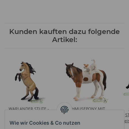
Kunden kauften dazu folgende
Artikel:
WARLANDER STUTE -
SCHMUSEPONY MIT
AUFZUCHT (XL)
SEINEM HUNDEFREUND
S
Preise nach Anmeldung
Preise nach Anmeldung
(XL)
Prei
Wie wir Cookies & Co nutzen
sichtbar
sichtbar