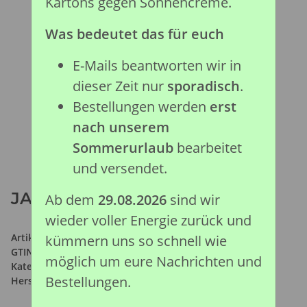
Kartons gegen Sonnencreme.
Was bedeutet das für euch
E-Mails beantworten wir in
dieser Zeit nur
sporadisch
.
Bestellungen werden
erst
nach unserem
Sommerurlaub
bearbeitet
und versendet.
JACK RUSSEL TERRIER (S)
Ab dem
29.08.2026
sind wir
wieder voller Energie zurück und
Artikelnummer:
88080
kümmern uns so schnell wie
GTIN:
4892900880808
möglich um eure Nachrichten und
Kategorie:
Bauernhof Kollektion
Bestellungen.
Hersteller:
Collecta Global Limited