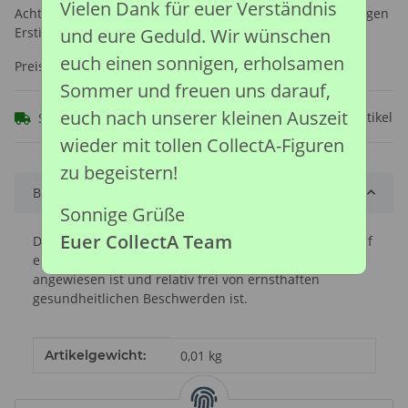
Vielen Dank für euer Verständnis
Achtung: Nicht geeignet für Kinder unter 36 Monaten, wegen
Erstickungsgefahr durch verschluckbare Kleinteile.
und eure Geduld. Wir wünschen
euch einen sonnigen, erholsamen
Preise nach Anmeldung sichtbar
Sommer und freuen uns darauf,
euch nach unserer kleinen Auszeit
Frage zum Artikel
Sofort verfügbar
wieder mit tollen CollectA-Figuren
zu begeistern!
Beschreibung
Sonnige Grüße
Euer CollectA Team
Der Jack Russell ist eine energiegeladene Rasse, die auf
ein hohes Maß an Bewegung und Anregung
angewiesen ist und relativ frei von ernsthaften
gesundheitlichen Beschwerden ist.
Produkteigenschaft
Wert
Artikelgewicht:
0,01
kg