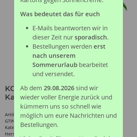
Was bedeutet das für euch
E-Mails beantworten wir in
dieser Zeit nur
sporadisch
.
Bestellungen werden
erst
nach unserem
Sommerurlaub
bearbeitet
und versendet.
Ab dem
29.08.2026
sind wir
KOKOSPALME DELUXE, im
Karton
wieder voller Energie zurück und
kümmern uns so schnell wie
möglich um eure Nachrichten und
Artikelnummer:
89663
GTIN:
4892900896632
Bestellungen.
Kategorie:
Prähistorische Kollektion
Hersteller:
Collecta Global Limited