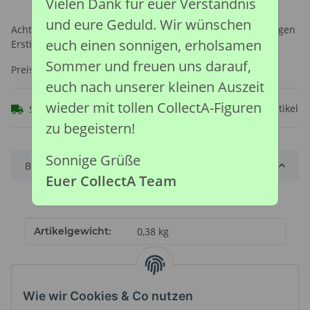
Vielen Dank für euer Verständnis
und eure Geduld. Wir wünschen
Achtung: Nicht geeignet für Kinder unter 36 Monaten, wegen
euch einen sonnigen, erholsamen
Erstickungsgefahr durch verschluckbare Kleinteile.
Sommer und freuen uns darauf,
Preise nach Anmeldung sichtbar
euch nach unserer kleinen Auszeit
wieder mit tollen CollectA-Figuren
Frage zum Artikel
Sofort verfügbar
zu begeistern!
Sonnige Grüße
Beschreibung
Euer CollectA Team
Produkteigenschaft
Wert
Artikelgewicht:
0,38
kg
Wie wir Cookies & Co nutzen