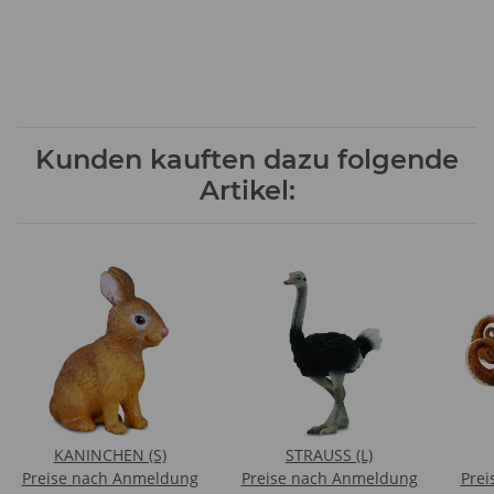
Kunden kauften dazu folgende
Artikel:
KANINCHEN (S)
STRAUSS (L)
Preise nach Anmeldung
Preise nach Anmeldung
Prei