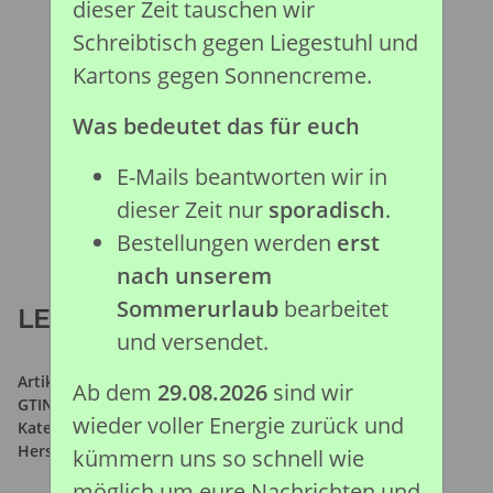
dieser Zeit tauschen wir
Schreibtisch gegen Liegestuhl und
Kartons gegen Sonnencreme.
Was bedeutet das für euch
E-Mails beantworten wir in
dieser Zeit nur
sporadisch
.
Bestellungen werden
erst
nach unserem
Sommerurlaub
bearbeitet
LEDERSCHILDKRÖTE (M)
und versendet.
Artikelnummer:
88680
Ab dem
29.08.2026
sind wir
GTIN:
4892900886800
wieder voller Energie zurück und
Kategorie:
Meeresleben Kollektion
Hersteller:
Collecta Global Limited
kümmern uns so schnell wie
möglich um eure Nachrichten und