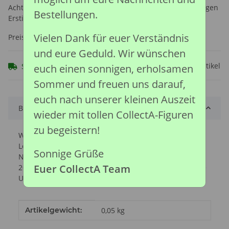
Achtung: Nicht geeignet für Kinder unter 36 Monaten, wegen
Bestellungen.
Erstickungsgefahr durch verschluckbare Kleinteile.
Vielen Dank für euer Verständnis
Preise nach Anmeldung sichtbar
und eure Geduld. Wir wünschen
Frage zum Artikel
Sofort verfügbar
euch einen sonnigen, erholsamen
Sommer und freuen uns darauf,
euch nach unserer kleinen Auszeit
Beschreibung
wieder mit tollen CollectA-Figuren
zu begeistern!
Wissenschaftler verfolgten die Spur einer
Lederschildkröte, die auf ihrer epischen
Sonnige Grüße
Nahrungssuche über einen Zeitraum von 647 Tagen
Euer CollectA Team
20.000 Kilometer (12.000 Meilen) von Indonesien in die
USA schwamm.
Produkteigenschaft
Wert
Artikelgewicht:
0,05
kg