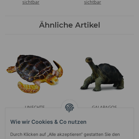
sichtbar
sichtbar
Ähnliche Artikel
UNECHTE
GALAPAGOS
KARETTSCHILDKRÖTE (M)
RIESENSCHILDKRÖTE (M)
Preise nach Anmeldung
Preise nach Anmeldung
Wie wir Cookies & Co nutzen
sichtbar
sichtbar
Durch Klicken auf „Alle akzeptieren“ gestatten Sie den