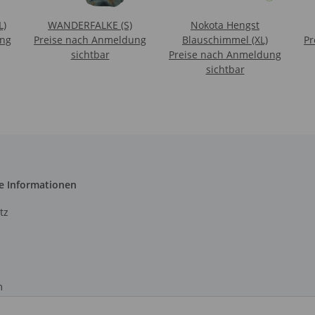
L)
WANDERFALKE (S)
Nokota Hengst
ung
Preise nach Anmeldung
Blauschimmel (XL)
Pr
sichtbar
Preise nach Anmeldung
sichtbar
e Informationen
tz
m
recht