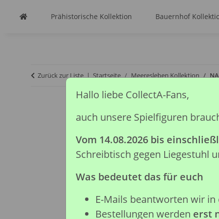
Prähistorische Kollektion
Bauernhof Kollekti
Zurück zur Liste
Startseite
Meeresleben Kollektion
NA
Hallo liebe CollectA-Fans,
auch unsere Spielfiguren brauc
Vom 14.08.2026 bis einschließl
Schreibtisch gegen Liegestuhl
Was bedeutet das für euch
E-Mails beantworten wir in 
Bestellungen werden
erst