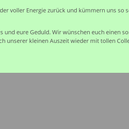
Preise nach Anmeldung sichtb
eder voller Energie zurück und kümmern uns so s
Sofort verfügbar
nis und eure Geduld. Wir wünschen euch einen 
h unserer kleinen Auszeit wieder mit tollen Coll