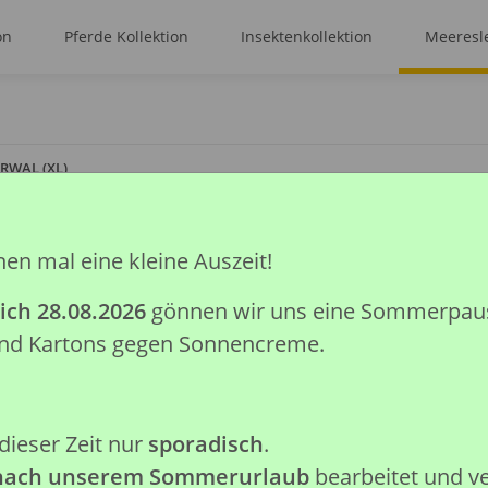
on
Pferde Kollektion
Insektenkollektion
Meeresle
RWAL (XL)
hen mal eine kleine Auszeit!
NARWAL (XL)
ich 28.08.2026
gönnen wir uns eine Sommerpause.
Artikelnummer:
88615
 und Kartons gegen Sonnencreme.
GTIN:
4892900886152
Kategorie:
Meeresleben Kollek
Hersteller:
Collecta Global Lim
dieser Zeit nur
sporadisch
.
Achtung: Nicht geeignet für K
 nach unserem Sommerurlaub
bearbeitet und v
verschluckbare Kleinteile.