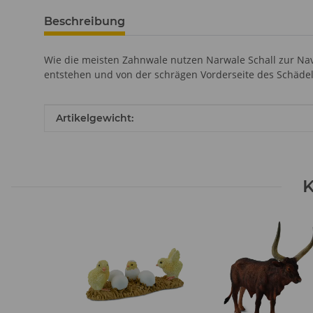
Beschreibung
Wie die meisten Zahnwale nutzen Narwale Schall zur Na
entstehen und von der schrägen Vorderseite des Schädels
Produkteigenschaft
Wert
Artikelgewicht:
K