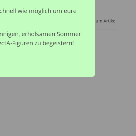
ar
chnell wie möglich um eure
Frage zum Artikel
sonnigen, erholsamen Sommer
ectA-Figuren zu begeistern!