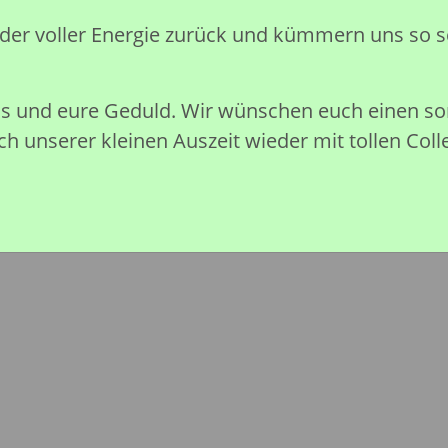
Preise nach Anmeldung sichtb
eder voller Energie zurück und kümmern uns so s
Sofort verfügbar
nis und eure Geduld. Wir wünschen euch einen 
h unserer kleinen Auszeit wieder mit tollen Coll