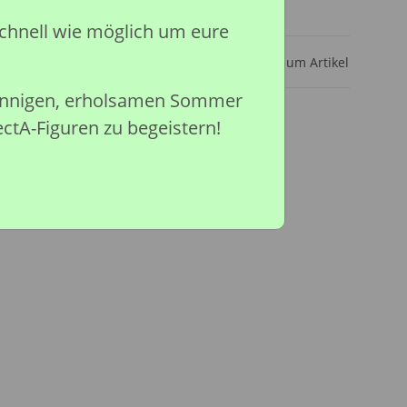
ar
chnell wie möglich um eure
Frage zum Artikel
sonnigen, erholsamen Sommer
ectA-Figuren zu begeistern!