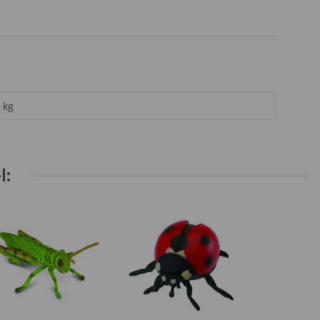
kg
l: