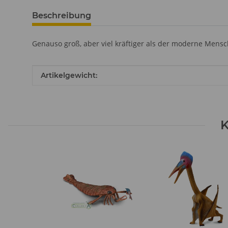
Beschreibung
Genauso groß, aber viel kräftiger als der moderne Mens
Produkteigenschaft
Wert
Artikelgewicht:
K