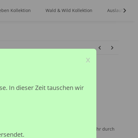
ben Kollektion
Wald & Wild Kollektion
Auslaufmodell
x
 MANN (L)
 In dieser Zeit tauschen wir
ktion
ited
inder unter 36 Monaten, wegen Erstickungsgefahr durch
ersendet.