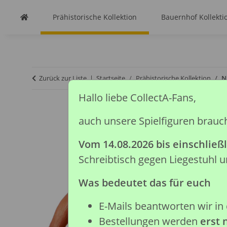
Prähistorische Kollektion
Bauernhof Kollekti
Zurück zur Liste
Startseite
Prähistorische Kollektion
N
Hallo liebe CollectA-Fans,
auch unsere Spielfiguren brauc
Vom 14.08.2026 bis einschließl
Schreibtisch gegen Liegestuhl
Was bedeutet das für euch
E-Mails beantworten wir in 
Bestellungen werden
erst