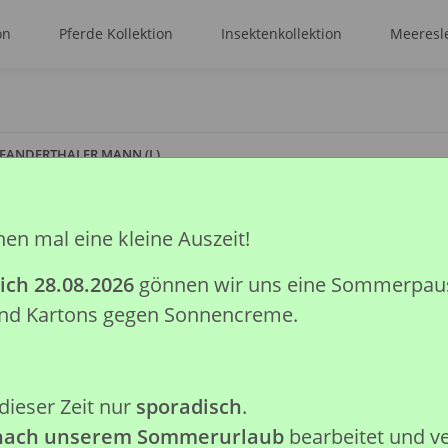
on
Pferde Kollektion
Insektenkollektion
Meeresle
EANDERTHALER MANN (L)
hen mal eine kleine Auszeit!
NEANDERTHALER
ich 28.08.2026
gönnen wir uns eine Sommerpause.
Artikelnummer:
88526
 und Kartons gegen Sonnencreme.
GTIN:
4892900885261
Kategorie:
Prähistorische Kolle
Hersteller:
Collecta Global Lim
dieser Zeit nur
sporadisch
.
Achtung: Nicht geeignet für K
 nach unserem Sommerurlaub
bearbeitet und v
verschluckbare Kleinteile.