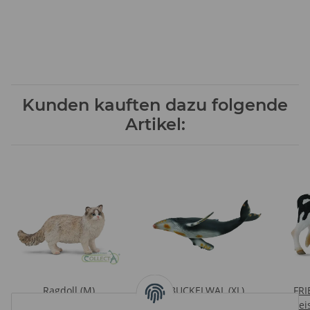
Kunden kauften dazu folgende
Artikel:
Ragdoll (M)
BUCKELWAL (XL)
FRI
Preise nach Anmeldung
Preise nach Anmeldung
Prei