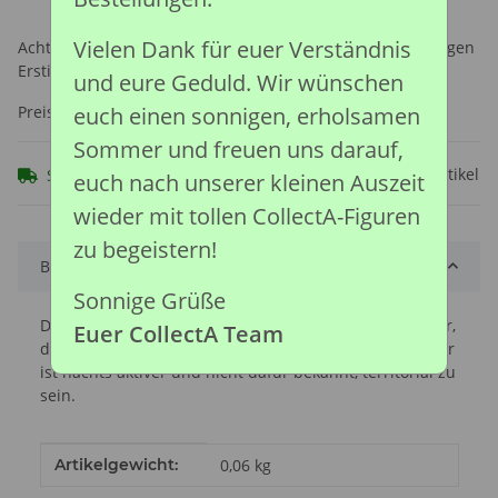
Vielen Dank für euer Verständnis
Achtung: Nicht geeignet für Kinder unter 36 Monaten, wegen
Erstickungsgefahr durch verschluckbare Kleinteile.
und eure Geduld. Wir wünschen
euch einen sonnigen, erholsamen
Preise nach Anmeldung sichtbar
Sommer und freuen uns darauf,
Frage zum Artikel
Sofort verfügbar
euch nach unserer kleinen Auszeit
wieder mit tollen CollectA-Figuren
zu begeistern!
Beschreibung
Sonnige Grüße
Der Grönlandgitarrenrochen ist ein starker Schwimmer,
Euer CollectA Team
der sich wie ein Hai mit seinem Schwanz fortbewegt. Er
ist nachts aktiver und nicht dafür bekannt, territorial zu
sein.
Produkteigenschaft
Wert
Artikelgewicht:
0,06
kg