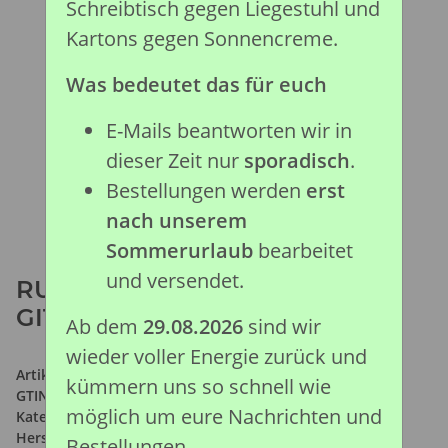
Schreibtisch gegen Liegestuhl und
Kartons gegen Sonnencreme.
Was bedeutet das für euch
E-Mails beantworten wir in
dieser Zeit nur
sporadisch
.
Bestellungen werden
erst
nach unserem
Sommerurlaub
bearbeitet
und versendet.
RUNDKOPF-GEIGENROCHEN -
GITARRENFISCH (L)
Ab dem
29.08.2026
sind wir
wieder voller Energie zurück und
Artikelnummer:
88804
kümmern uns so schnell wie
GTIN:
4892900888040
möglich um eure Nachrichten und
Kategorie:
Meeresleben Kollektion
Hersteller:
Collecta Global Limited
Bestellungen.