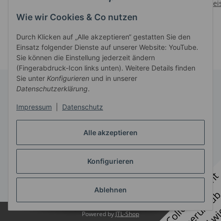
RAPPENANTILOPE -
Preise nach Anmeldung
Prei
Preise nach Anmeldung
WEIBCHEN (L)
sichtbar
Wie wir Cookies & Co nutzen
sichtbar
Durch Klicken auf „Alle akzeptieren“ gestatten Sie den
Einsatz folgender Dienste auf unserer Website: YouTube.
Sie können die Einstellung jederzeit ändern
(Fingerabdruck-Icon links unten). Weitere Details finden
Sie unter
Konfigurieren
und in unserer
Datenschutzerklärung
.
Informationen
Impressum
|
Datenschutz
Gesetzliche Informationen
Alle akzeptieren
Konfigurieren
Vertrag widerrufen
* Alle Preise zzgl. gesetzlicher USt., zzgl.
Versand
Ablehnen
Powered by
JTL-Shop