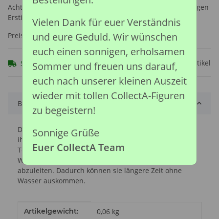
Achtung: Nicht geeignet für Kinder unter 36 Monaten, wegen
Erstickungsgefahr durch verschluckbare Kleinteile.
Vielen Dank für euer Verständnis
und eure Geduld. Wir wünschen
Preise nach Anmeldung sichtbar
euch einen sonnigen, erholsamen
Frage zum Artikel
Sofort verfügbar
Sommer und freuen uns darauf,
euch nach unserer kleinen Auszeit
wieder mit tollen CollectA-Figuren
Beschreibung
zu begeistern!
Da der Stoffwechsel der Säbelantilope auch bei den in
Sonnige Grüße
ihrem Lebensraum vorherrschenden hohen
Euer CollectA Team
Temperaturen funktioniert, benötigen sie weniger
Wasser zur Verdunstung, um die Wärme vom Körper
abzuleiten. Dadurch können sie längere Zeit ohne
Wasser auskommen.
Produkteigenschaft
Wert
Artikelgewicht:
0,06
kg