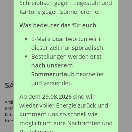
Schreibtisch gegen Liegestuhl und
Kartons gegen Sonnencreme.
Was bedeutet das für euch
E-Mails beantworten wir in
dieser Zeit nur
sporadisch
.
Bestellungen werden
erst
nach unserem
Sommerurlaub
bearbeitet
und versendet.
SÄBELANTILOPE (L)
Ab dem
29.08.2026
sind wir
Artikelnummer:
88637
wieder voller Energie zurück und
GTIN:
4892900886374
kümmern uns so schnell wie
Kategorie:
Wald & Wild Kollektion
Hersteller:
Collecta Global Limited
möglich um eure Nachrichten und
Bestellungen.