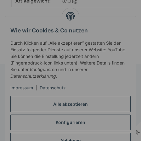
Produkteigenschaft
Wert
Artikelgewicht:
0,13
kg
Wie wir Cookies & Co nutzen
Durch Klicken auf „Alle akzeptieren“ gestatten Sie den
Einsatz folgender Dienste auf unserer Website: YouTube.
Sie können die Einstellung jederzeit ändern
(Fingerabdruck-Icon links unten). Weitere Details finden
Sie unter
Konfigurieren
und in unserer
Datenschutzerklärung
.
Informationen
Impressum
|
Datenschutz
Gesetzliche Informationen
Alle akzeptieren
Konfigurieren
Vertrag widerrufen
* Alle Preise zzgl. gesetzlicher USt., zzgl.
Versand
Ablehnen