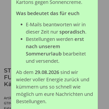
Kartons gegen Sonnencreme.
Was bedeutet das für euch
E-Mails beantworten wir in
dieser Zeit nur
sporadisch
.
Bestellungen werden
erst
nach unserem
Sommerurlaub
bearbeitet
und versendet.
STEGOSAURUS
Ab dem
29.08.2026
sind wir
FUSSNACHBILDUNG, Display-
wieder voller Energie zurück und
Kästchen
kümmern uns so schnell wie
möglich um eure Nachrichten und
Artikelnummer:
89286
Bestellungen.
GTIN:
4892900892863
Kategorie:
Prähistorische Kollektion