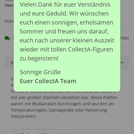
Vielen Dank für euer Verständnis
Hersteller:
Collecta Global Limited
und eure Geduld. Wir wünschen
Preise nach Anmeldung sichtbar
euch einen sonnigen, erholsamen
Sommer und freuen uns darauf,
Frage zum Artikel
Sofort verfügbar
euch nach unserer kleinen Auszeit
wieder mit tollen CollectA-Figuren
zu begeistern!
Beschreibung
Sonnige Grüße
Stegosaurus besaß eine charakteristische,
Euer CollectA Team
abwechselnde Doppelreihe von Platten an Rücken und
Schwanz. Diese versteiften den Schwanz, der zudem
mit vier großen Stacheln versehen war. Diese Platten
waren mit Blutkanälen durchzogen und wurden als
Temperaturregler, Signalgeräte oder Panzerung
interpretiert.