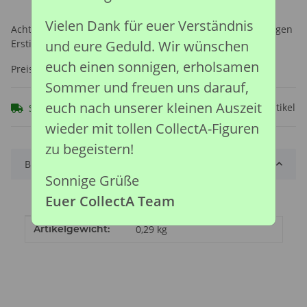
Vielen Dank für euer Verständnis
Achtung: Nicht geeignet für Kinder unter 36 Monaten, wegen
Erstickungsgefahr durch verschluckbare Kleinteile.
und eure Geduld. Wir wünschen
euch einen sonnigen, erholsamen
Preise nach Anmeldung sichtbar
Sommer und freuen uns darauf,
euch nach unserer kleinen Auszeit
Frage zum Artikel
Sofort verfügbar
wieder mit tollen CollectA-Figuren
zu begeistern!
Beschreibung
Sonnige Grüße
Euer CollectA Team
Produkteigenschaft
Wert
Artikelgewicht:
0,29
kg