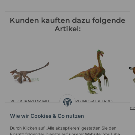
Kunden kauften dazu folgende
Artikel:
VELOCIRAPTOR MIT
THERIZINOSAURIER (L)
BEWEGLICHEM KIEFER
Preise nach Anmeldung
Prei
Preise nach Anmeldung
1:6 (DELUXE)
sichtbar
Wie wir Cookies & Co nutzen
sichtbar
Durch Klicken auf „Alle akzeptieren“ gestatten Sie den
Einsatz folgender Dienste auf unserer Website: YouTube.