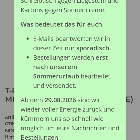
Schreibtisch gegen Liegestuhl und
Kartons gegen Sonnencreme.
Was bedeutet das für euch
E-Mails beantworten wir in
dieser Zeit nur
sporadisch
.
Bestellungen werden
erst
nach unserem
Sommerurlaub
bearbeitet
und versendet.
T-REX - BRÜLLEND GEFIEDERT
MIT BEW. KIEFER - 1:40 (DELUXE)
Ab dem
29.08.2026
sind wir
wieder voller Energie zurück und
Artikelnummer:
88838
kümmern uns so schnell wie
GTIN:
4892900888385
möglich um eure Nachrichten und
Kategorie:
Prähistorische Kollektion
Bestellungen.
Hersteller:
Collecta Global Limited