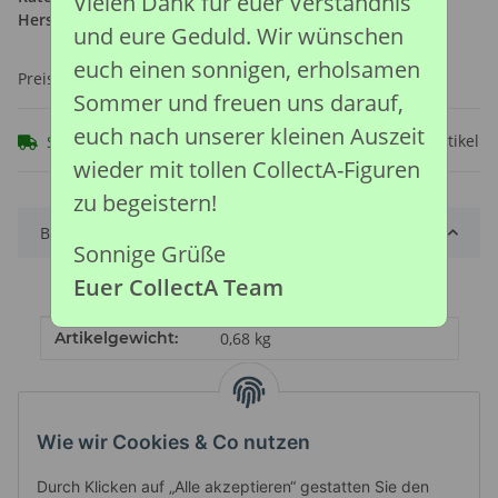
Vielen Dank für euer Verständnis
Hersteller:
Collecta Global Limited
und eure Geduld. Wir wünschen
euch einen sonnigen, erholsamen
Preise nach Anmeldung sichtbar
Sommer und freuen uns darauf,
euch nach unserer kleinen Auszeit
Frage zum Artikel
Sofort verfügbar
wieder mit tollen CollectA-Figuren
zu begeistern!
Beschreibung
Sonnige Grüße
Euer CollectA Team
Produkteigenschaft
Wert
Artikelgewicht:
0,68
kg
Wie wir Cookies & Co nutzen
Durch Klicken auf „Alle akzeptieren“ gestatten Sie den