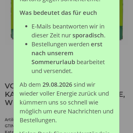
Was bedeutet das für euch
E-Mails beantworten wir in
dieser Zeit nur
sporadisch
.
Bestellungen werden
erst
nach unserem
Sommerurlaub
bearbeitet
und versendet.
Ab dem
29.08.2026
sind wir
VOLLBLUTSTUTE
wieder voller Energie zurück und
KASTANIENFARBEN 1:12 DELUXE,
WINDOW BOX
kümmern uns so schnell wie
möglich um eure Nachrichten und
Bestellungen.
Artikelnummer:
89579
GTIN:
4892900895796
Kategorie:
Pferde Kollektion