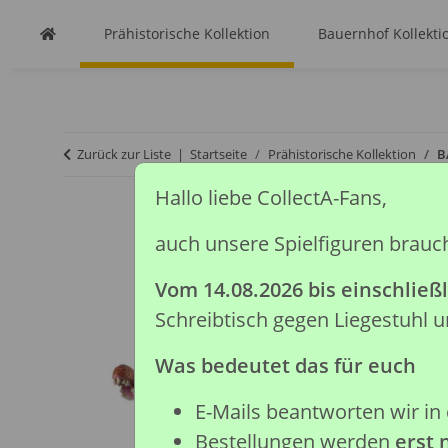
Prähistorische Kollektion
Bauernhof Kollekti
Zurück zur Liste
Startseite
Prähistorische Kollektion
B
Hallo liebe CollectA-Fans,
auch unsere Spielfiguren brauc
Vom 14.08.2026 bis einschließl
Schreibtisch gegen Liegestuhl
Was bedeutet das für euch
E-Mails beantworten wir in 
Bestellungen werden
erst