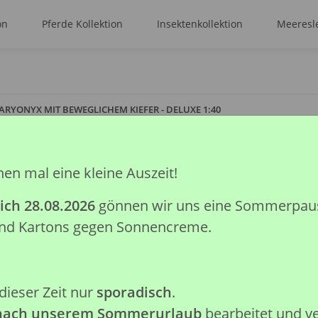
on
Pferde Kollektion
Insektenkollektion
Meeresle
ARYONYX MIT BEWEGLICHEM KIEFER - DELUXE 1:40
hen mal eine kleine Auszeit!
BARYONYX MIT 
DELUXE 1:40
ich 28.08.2026
gönnen wir uns eine Sommerpause.
 und Kartons gegen Sonnencreme.
Artikelnummer:
88856
GTIN:
4892900888569
Kategorie:
Prähistorische Kolle
Hersteller:
Collecta Global Lim
dieser Zeit nur
sporadisch
.
 nach unserem Sommerurlaub
bearbeitet und v
Achtung: Nicht geeignet für K