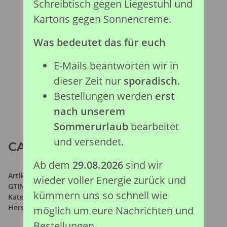
Schreibtisch gegen Liegestuhl und
Kartons gegen Sonnencreme.
Was bedeutet das für euch
E-Mails beantworten wir in
dieser Zeit nur
sporadisch
.
Bestellungen werden
erst
nach unserem
Sommerurlaub
bearbeitet
und versendet.
CARNOTAURUS - DELUXE 1:40
Ab dem
29.08.2026
sind wir
Artikelnummer:
88842
wieder voller Energie zurück und
GTIN:
4892900888422
kümmern uns so schnell wie
Kategorie:
Prähistorische Kollektion
Hersteller:
Collecta Global Limited
möglich um eure Nachrichten und
Bestellungen.