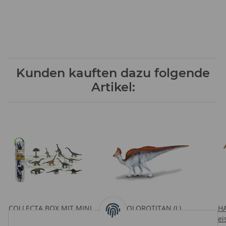
Kunden kauften dazu folgende
Artikel:
COLLECTA BOX MIT MINI
* OLOROTITAN (L)
HA
SAUROPODS
Preise nach Anmeldung
Prei