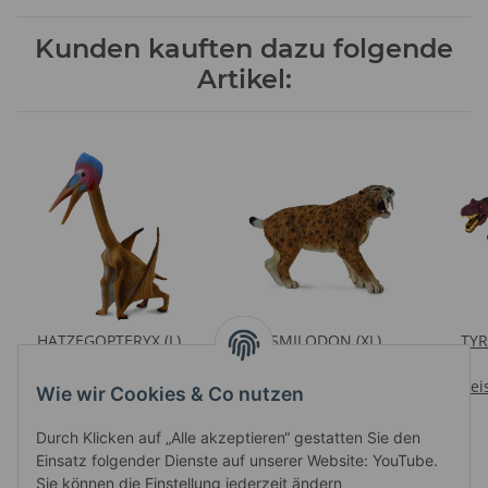
Kunden kauften dazu folgende
Artikel:
HATZEGOPTERYX (L)
SMILODON (XL)
TY
Preise nach Anmeldung
Preise nach Anmeldung
sichtbar
sichtbar
Prei
Wie wir Cookies & Co nutzen
Durch Klicken auf „Alle akzeptieren“ gestatten Sie den
Einsatz folgender Dienste auf unserer Website: YouTube.
Sie können die Einstellung jederzeit ändern