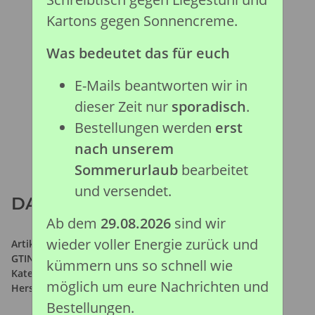
Kartons gegen Sonnencreme.
Was bedeutet das für euch
E-Mails beantworten wir in
dieser Zeit nur
sporadisch
.
Bestellungen werden
erst
nach unserem
Sommerurlaub
bearbeitet
und versendet.
DAXIATITAN (XL)
Ab dem
29.08.2026
sind wir
wieder voller Energie zurück und
Artikelnummer:
88704
GTIN:
4892900887043
kümmern uns so schnell wie
Kategorie:
Prähistorische Kollektion
möglich um eure Nachrichten und
Hersteller:
Collecta Global Limited
Bestellungen.