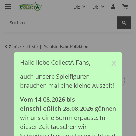
DE
DE
Zurück zur Liste
Prähistorische Kollektion
x
Hallo liebe CollectA-Fans,
auch unsere Spielfiguren
brauchen mal eine kleine Auszeit!
Vom 14.08.2026 bis
einschließlich 28.08.2026
gönnen
wir uns eine Sommerpause. In
dieser Zeit tauschen wir
Schreibtisch gegen Liegestuhl und