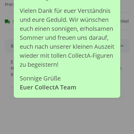
Preise nach Anmeldung sichtbar
Vielen Dank für euer Verständnis
und eure Geduld. Wir wünschen
Frage zum Artikel
Sofort verfügbar
euch einen sonnigen, erholsamen
Sommer und freuen uns darauf,
euch nach unserer kleinen Auszeit
Beschreibung
wieder mit tollen CollectA-Figuren
Ein riesiger Titanosaurier mit einem enorm langen
zu begeistern!
Hals. Sein Körper war möglicherweise durch verstreute
Knochenpanzerplatten geschützt.
Sonnige Grüße
Euer CollectA Team
Produkteigenschaft
Wert
Artikelgewicht:
0,25
kg