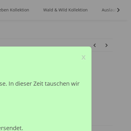
ben Kollektion
Wald & Wild Kollektion
Auslaufmodell
x
 In dieser Zeit tauschen wir
n
ited
ar
ersendet.