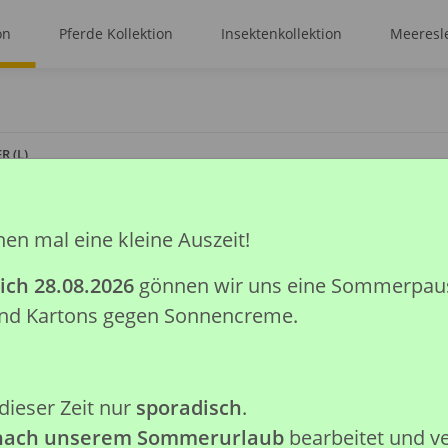
on
Pferde Kollektion
Insektenkollektion
Meeresle
R (L)
hen mal eine kleine Auszeit!
BAUER (L)
ich 28.08.2026
gönnen wir uns eine Sommerpause.
Artikelnummer:
88666
 und Kartons gegen Sonnencreme.
GTIN:
4892900886664
Kategorie:
Bauernhof Kollektio
Hersteller:
Collecta Global Lim
dieser Zeit nur
sporadisch
.
Preise nach Anmeldung sichtb
 nach unserem Sommerurlaub
bearbeitet und v