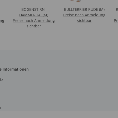
BOGENSTIRN-
BULLTERRIER RÜDE (M)
R
HAMMERHAI (M)
Preise nach Anmeldung
ung
Preise nach Anmeldung
sichtbar
Pr
sichtbar
e Informationen
tz
m
recht