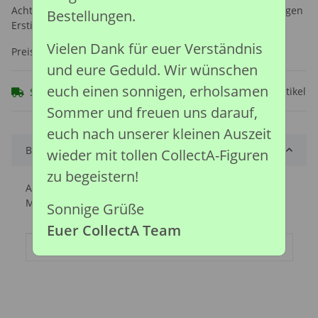
Achtung: Nicht geeignet für Kinder unter 36 Monaten, wegen
Bestellungen.
Erstickungsgefahr durch verschluckbare Kleinteile.
Vielen Dank für euer Verständnis
Preise nach Anmeldung sichtbar
und eure Geduld. Wir wünschen
euch einen sonnigen, erholsamen
Frage zum Artikel
Sofort verfügbar
Sommer und freuen uns darauf,
euch nach unserer kleinen Auszeit
Beschreibung
wieder mit tollen CollectA-Figuren
zu begeistern!
Ankoles können minderwertiges Futter und begrenzte
Mengen an Nahrung und Wasser verwerten.
Sonnige Grüße
Euer CollectA Team
Produkteigenschaft
Wert
Artikelgewicht:
0,02
kg