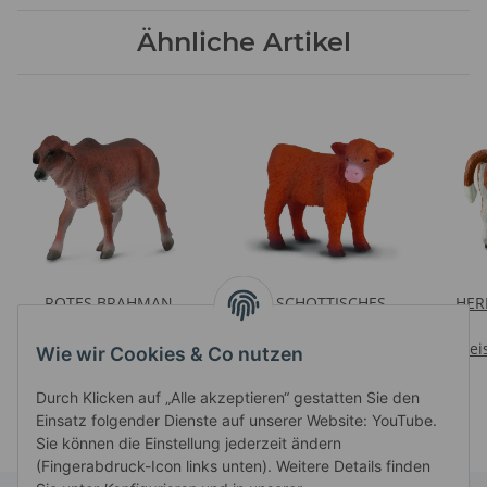
Ähnliche Artikel
ROTES BRAHMAN
* SCHOTTISCHES
HER
KÄLBCHEN (S)
HOCHLANDKÄLBCHEN,
Preise nach Anmeldung
Preise nach Anmeldung
STEHEND (S)
Prei
Wie wir Cookies & Co nutzen
sichtbar
sichtbar
Durch Klicken auf „Alle akzeptieren“ gestatten Sie den
Einsatz folgender Dienste auf unserer Website: YouTube.
Sie können die Einstellung jederzeit ändern
(Fingerabdruck-Icon links unten). Weitere Details finden