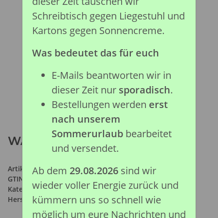
dieser Zeit tauschen wir
Schreibtisch gegen Liegestuhl und
Kartons gegen Sonnencreme.
Was bedeutet das für euch
E-Mails beantworten wir in
dieser Zeit nur
sporadisch
.
Bestellungen werden
erst
nach unserem
Sommerurlaub
bearbeitet
WATUSIRIND KÄLBCHEN (S)
und versendet.
Artikelnummer:
88650
Ab dem
29.08.2026
sind wir
GTIN:
4892900886503
wieder voller Energie zurück und
Kategorie:
Bauernhof Kollektion
kümmern uns so schnell wie
Hersteller:
Collecta Global Limited
möglich um eure Nachrichten und