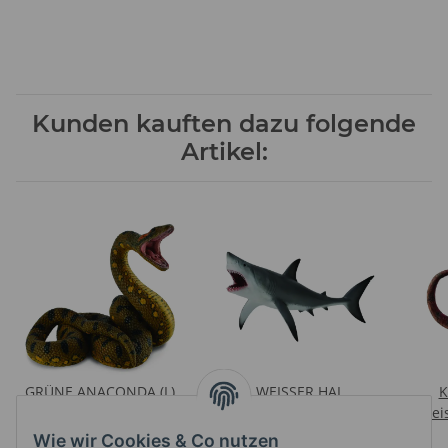
Kunden kauften dazu folgende
Artikel:
GRÜNE ANACONDA (L)
WEISSER HAI
K
Preise nach Anmeldung
GEÖFFNETER KIEFER (XL)
Prei
sichtbar
Preise nach Anmeldung
Wie wir Cookies & Co nutzen