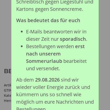
Schreibtisch gegen Liegestuhl und
Kartons gegen Sonnencreme.
Was bedeutet das für euch
E-Mails beantworten wir in
dieser Zeit nur
sporadisch
.
Bestellungen werden
erst
nach unserem
Sommerurlaub
bearbeitet
und versendet.
BELUGAWAL (L)
Ab dem
29.08.2026
sind wir
Artikelnummer:
88568
wieder voller Energie zurück und
GTIN:
4892900885681
kümmern uns so schnell wie
Kategorie:
Meeresleben Kollektion
Hersteller:
Collecta Global Limited
möglich um eure Nachrichten und
Bestellungen.