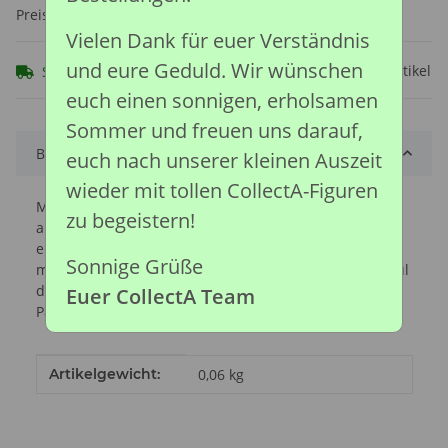
Preise nach Anmeldung sichtbar
Vielen Dank für euer Verständnis
und eure Geduld. Wir wünschen
Frage zum Artikel
Sofort verfügbar
euch einen sonnigen, erholsamen
Sommer und freuen uns darauf,
Beschreibung
euch nach unserer kleinen Auszeit
wieder mit tollen CollectA-Figuren
Männliche Dromedare haben einen weichen Gaumen,
zu begeistern!
auf Arabisch Dulaa genannt, den sie aufblasen und so
einen dunkelrosa Sack bilden. Dieser Gaumen wird oft
Sonnige Grüße
mit der Zunge verwechselt, da er seitlich aus dem Maul
des Männchens heraushängt, um während der
Euer CollectA Team
Paarungszeit Weibchen anzulocken.
Produkteigenschaft
Wert
Artikelgewicht:
0,06
kg