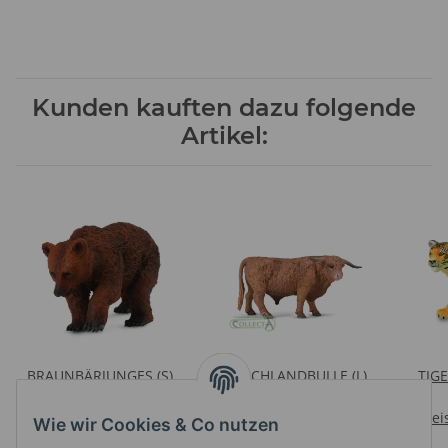
Kunden kauften dazu folgende
Artikel:
BRAUNBÄRJUNGES (S)
HOCHLANDBULLE (L)
TIG
Preise nach Anmeldung
Preise nach Anmeldung
sichtbar
sichtbar
Prei
Wie wir Cookies & Co nutzen