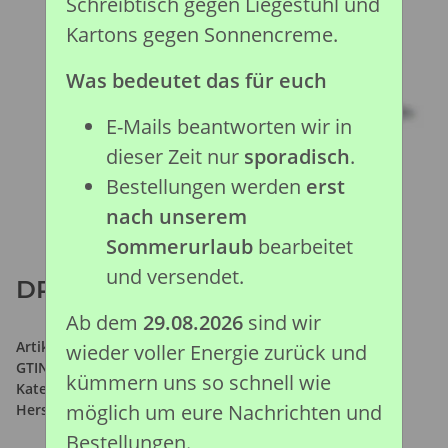
Schreibtisch gegen Liegestuhl und
Kartons gegen Sonnencreme.
Was bedeutet das für euch
E-Mails beantworten wir in
dieser Zeit nur
sporadisch
.
Bestellungen werden
erst
nach unserem
Sommerurlaub
bearbeitet
und versendet.
DROMEDAR (L)
Ab dem
29.08.2026
sind wir
Artikelnummer:
88208
wieder voller Energie zurück und
GTIN:
4892900882086
kümmern uns so schnell wie
Kategorie:
Wald & Wild Kollektion
möglich um eure Nachrichten und
Hersteller:
Collecta Global Limited
Bestellungen.