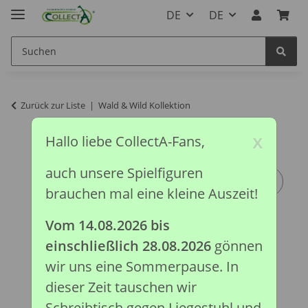
DE
DE
Zurück zur Liste
Wald & Wild Kollektion
x
Hallo liebe CollectA-Fans,
auch unsere Spielfiguren
brauchen mal eine kleine Auszeit!
Vom 14.08.2026 bis
einschließlich 28.08.2026
gönnen
wir uns eine Sommerpause. In
dieser Zeit tauschen wir
Schreibtisch gegen Liegestuhl und