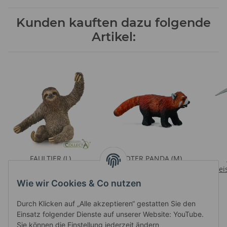
Kunden kauften dazu folgende
Artikel:
FAULTIER (L)
ROTER PANDA (M)
Preise nach Anmeldung
Preise nach Anmeldung
Prei
sichtbar
sichtbar
Wie wir Cookies & Co nutzen
Durch Klicken auf „Alle akzeptieren“ gestatten Sie den
Einsatz folgender Dienste auf unserer Website: YouTube.
Sie können die Einstellung jederzeit ändern