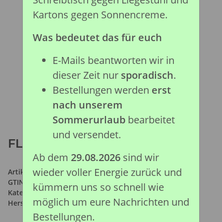
Kartons gegen Sonnencreme.
Was bedeutet das für euch
E-Mails beantworten wir in
dieser Zeit nur
sporadisch
.
Bestellungen werden
erst
nach unserem
Sommerurlaub
bearbeitet
und versendet.
FLAMINGO (M)
Ab dem
29.08.2026
sind wir
wieder voller Energie zurück und
Artikelnummer:
88207
GTIN:
4892900882079
kümmern uns so schnell wie
Kategorie:
Wald & Wild Kollektion
möglich um eure Nachrichten und
Hersteller:
Collecta Global Limited
Bestellungen.