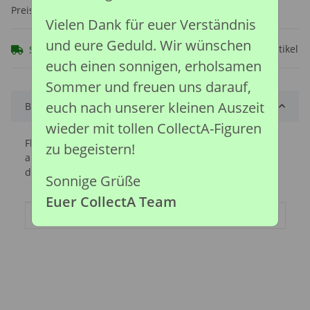
Preise nach Anmeldung sichtbar
Vielen Dank für euer Verständnis
und eure Geduld. Wir wünschen
Frage zum Artikel
Sofort verfügbar
euch einen sonnigen, erholsamen
Sommer und freuen uns darauf,
euch nach unserer kleinen Auszeit
Beschreibung
wieder mit tollen CollectA-Figuren
Flamingos stehen oft auf einem Bein und haben das
zu begeistern!
andere unter dem Körper angezogen. Der Grund für
dieses Verhalten ist nicht vollständig geklärt.
Sonnige Grüße
Euer CollectA Team
Produkteigenschaft
Wert
Artikelgewicht:
0,03
kg