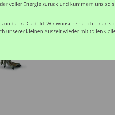
eder voller Energie zurück und kümmern uns so s
Preise nach Anmeldung sichtb
Sofort verfügbar
nis und eure Geduld. Wir wünschen euch einen 
h unserer kleinen Auszeit wieder mit tollen Coll