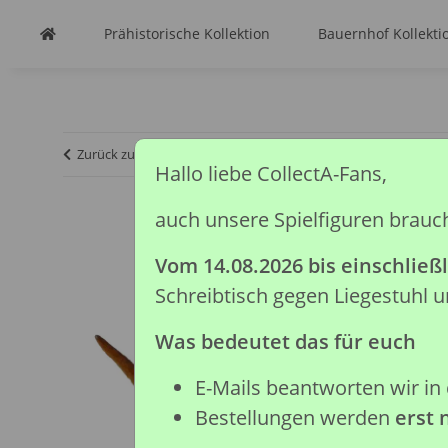
Prähistorische Kollektion
Bauernhof Kollekti
Zurück zur Liste
Startseite
Auslaufmodelle
* EOTYRAN
Hallo liebe CollectA-Fans,
auch unsere Spielfiguren brauc
Vom 14.08.2026 bis einschließl
Schreibtisch gegen Liegestuhl
Was bedeutet das für euch
E-Mails beantworten wir in 
Bestellungen werden
erst