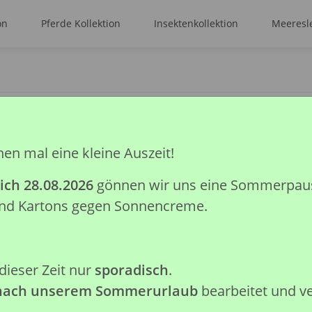
on
Pferde Kollektion
Insektenkollektion
Meeresle
NUS (L)
hen mal eine kleine Auszeit!
* EOTYRANNUS (
ich 28.08.2026
gönnen wir uns eine Sommerpause.
 und Kartons gegen Sonnencreme.
Artikelnummer:
88370
GTIN:
4892900883700
Kategorie:
Auslaufmodelle
Hersteller:
Collecta Global Lim
dieser Zeit nur
sporadisch
.
 nach unserem Sommerurlaub
bearbeitet und v
Achtung: Nicht geeignet für K
verschluckbare Kleinteile.