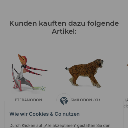
Kunden kauften dazu folgende
Artikel:
PTERANODON
SMILODON (XL)
HA
STERNBERGI MIT
Preise nach Anmeldung
Prei
Preise nach Anmeldung
BEWEGLICHEM KIEFER
sichtbar
Wie wir Cookies & Co nutzen
sichtbar
Durch Klicken auf „Alle akzeptieren“ gestatten Sie den