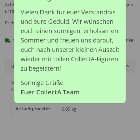
Achtung: Nicht geeignet für Kinder unter 36 Monaten, wegen
Vielen Dank für euer Verständnis
Erstickungsgefahr durch verschluckbare Kleinteile.
und eure Geduld. Wir wünschen
Preise nach Anmeldung sichtbar
euch einen sonnigen, erholsamen
Sommer und freuen uns darauf,
Frage zum Artikel
Sofort verfügbar
euch nach unserer kleinen Auszeit
wieder mit tollen CollectA-Figuren
Beschreibung
zu begeistern!
Sonnige Grüße
Aus seinen Schultern ragten Stacheln und an seinen
Seiten befanden sich scharfe, klingenartige Platten.
Euer CollectA Team
Produkteigenschaft
Wert
Artikelgewicht:
0,05
kg