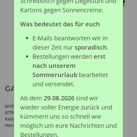
Schreibtisch gegen Liegestuhl und
Kartons gegen Sonnencreme.
Was bedeutet das für euch
E-Mails beantworten wir in
dieser Zeit nur
sporadisch
.
Bestellungen werden
erst
nach unserem
Sommerurlaub
bearbeitet
und versendet.
GASTONIA (L)
Ab dem
29.08.2026
sind wir
Artikelnummer:
88696
wieder voller Energie zurück und
GTIN:
4892900886961
kümmern uns so schnell wie
Kategorie:
Prähistorische Kollektion
möglich um eure Nachrichten und
Hersteller:
Collecta Global Limited
Bestellungen.