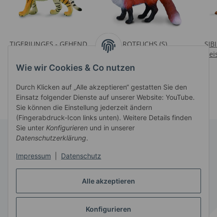
TIGERJUNGES - GEHEND
ROTFUCHS (S)
SIB
(M)
Preise nach Anmeldung
Prei
Preise nach Anmeldung
sichtbar
Wie wir Cookies & Co nutzen
sichtbar
Durch Klicken auf „Alle akzeptieren“ gestatten Sie den
Einsatz folgender Dienste auf unserer Website: YouTube.
Sie können die Einstellung jederzeit ändern
(Fingerabdruck-Icon links unten). Weitere Details finden
Sie unter
Konfigurieren
und in unserer
Datenschutzerklärung
.
Informationen
Impressum
|
Datenschutz
Gesetzliche Informationen
Alle akzeptieren
Konfigurieren