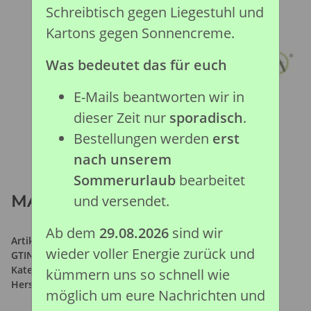
Schreibtisch gegen Liegestuhl und
Kartons gegen Sonnencreme.
Was bedeutet das für euch
E-Mails beantworten wir in
dieser Zeit nur
sporadisch
.
Bestellungen werden
erst
nach unserem
Sommerurlaub
bearbeitet
MALAYSISCHER TAPIR (L)
und versendet.
Ab dem
29.08.2026
sind wir
Artikelnummer:
88881
wieder voller Energie zurück und
GTIN:
4892900888811
Kategorie:
Wald & Wild Kollektion
kümmern uns so schnell wie
Hersteller:
Collecta Global Limited
möglich um eure Nachrichten und