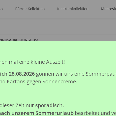
on
Pferde Kollektion
Insektenkollektion
Meeresle
PINOSAURUS JUNGES (S)
hen mal eine kleine Auszeit!
SPINOSAURUS J
ich 28.08.2026
gönnen wir uns eine Sommerpause.
Artikelnummer:
88201
 und Kartons gegen Sonnencreme.
GTIN:
4892900882017
Kategorie:
Prähistorische Kolle
Hersteller:
Collecta Global Lim
dieser Zeit nur
sporadisch
.
Achtung: Nicht geeignet für K
 nach unserem Sommerurlaub
bearbeitet und v
verschluckbare Kleinteile.