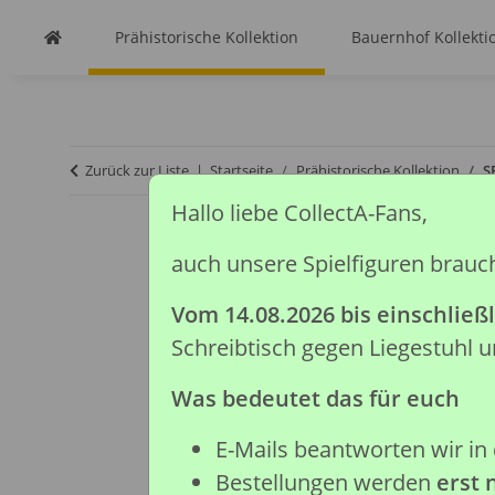
Prähistorische Kollektion
Bauernhof Kollekti
Zurück zur Liste
Startseite
Prähistorische Kollektion
S
Hallo liebe CollectA-Fans,
auch unsere Spielfiguren brauc
Vom 14.08.2026 bis einschließl
Schreibtisch gegen Liegestuhl
Was bedeutet das für euch
E-Mails beantworten wir in 
Bestellungen werden
erst