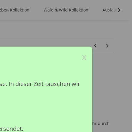
ben Kollektion
Wald & Wild Kollektion
Auslaufmodell
x
UNGES (S)
 In dieser Zeit tauschen wir
ktion
ited
inder unter 36 Monaten, wegen Erstickungsgefahr durch
ersendet.