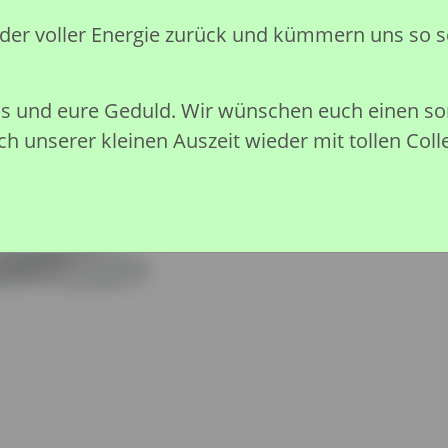
Preise nach Anmeldung sichtb
eder voller Energie zurück und kümmern uns so s
Sofort verfügbar
nis und eure Geduld. Wir wünschen euch einen 
h unserer kleinen Auszeit wieder mit tollen Coll