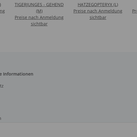
)
TIGERJUNGES - GEHEND
HATZEGOPTERYX (L)
ung
(M)
Preise nach Anmeldung
Pr
Preise nach Anmeldung
sichtbar
sichtbar
e Informationen
tz
m
recht