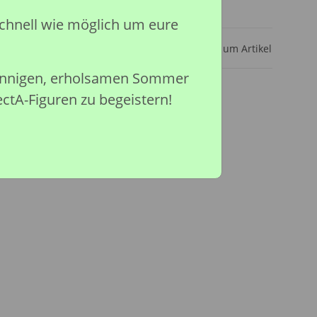
ar
chnell wie möglich um eure
Frage zum Artikel
sonnigen, erholsamen Sommer
ectA-Figuren zu begeistern!