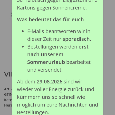
Kartons gegen Sonnencreme.
Was bedeutet das für euch
E-Mails beantworten wir in
dieser Zeit nur
sporadisch
.
Bestellungen werden
erst
nach unserem
Sommerurlaub
bearbeitet
und versendet.
VIEH-TREIBWEG
Ab dem
29.08.2026
sind wir
wieder voller Energie zurück und
Artikelnummer:
84132
GTIN:
4892900841328
kümmern uns so schnell wie
Kategorie:
Pferde Kollektion
möglich um eure Nachrichten und
Hersteller:
Collecta Global Limited
Bestellungen.