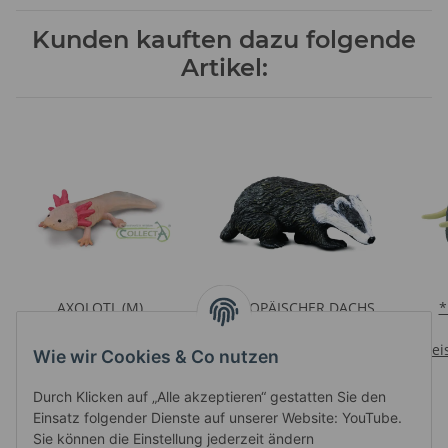
Kunden kauften dazu folgende
Artikel:
AXOLOTL (M)
EUROPÄISCHER DACHS
*
Preise nach Anmeldung
(S)
sichtbar
Preise nach Anmeldung
Prei
Wie wir Cookies & Co nutzen
sichtbar
Durch Klicken auf „Alle akzeptieren“ gestatten Sie den
Einsatz folgender Dienste auf unserer Website: YouTube.
Sie können die Einstellung jederzeit ändern