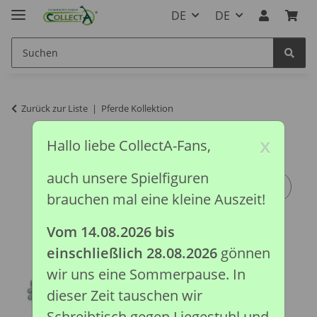
DE
DE
Zurück zur Liste
Pferde Kollektion
x
Hallo liebe CollectA-Fans,
auch unsere Spielfiguren
brauchen mal eine kleine Auszeit!
Vom 14.08.2026 bis
einschließlich 28.08.2026
gönnen
wir uns eine Sommerpause. In
dieser Zeit tauschen wir
Schreibtisch gegen Liegestuhl und