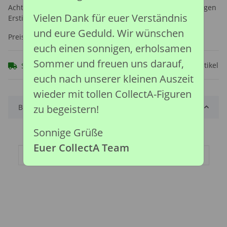
Achtung: Nicht geeignet für Kinder unter 36 Monaten, wegen
Vielen Dank für euer Verständnis
Erstickungsgefahr durch verschluckbare Kleinteile.
und eure Geduld. Wir wünschen
Preise nach Anmeldung sichtbar
euch einen sonnigen, erholsamen
Sommer und freuen uns darauf,
Frage zum Artikel
Sofort verfügbar
euch nach unserer kleinen Auszeit
wieder mit tollen CollectA-Figuren
Beschreibung
zu begeistern!
Sonnige Grüße
Euer CollectA Team
Produkteigenschaft
Wert
Artikelgewicht:
0,30
kg