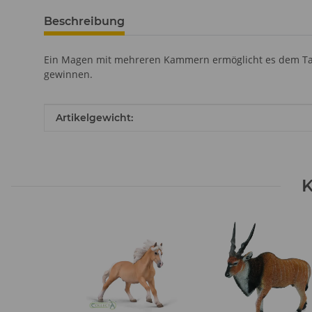
Beschreibung
Ein Magen mit mehreren Kammern ermöglicht es dem Tah
gewinnen.
Produkteigenschaft
Wert
Artikelgewicht:
K