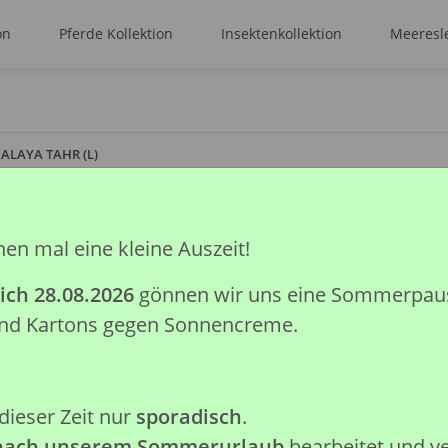
on
Pferde Kollektion
Insektenkollektion
Meeresle
ALAYA TAHR (L)
HIMALAYA TAHR 
hen mal eine kleine Auszeit!
ich 28.08.2026
gönnen wir uns eine Sommerpause.
Artikelnummer:
88758
 und Kartons gegen Sonnencreme.
GTIN:
4892900887586
Kategorie:
Wald & Wild Kollekt
Hersteller:
Collecta Global Lim
dieser Zeit nur
sporadisch
.
Achtung: Nicht geeignet für K
verschluckbare Kleinteile.
 nach unserem Sommerurlaub
bearbeitet und v