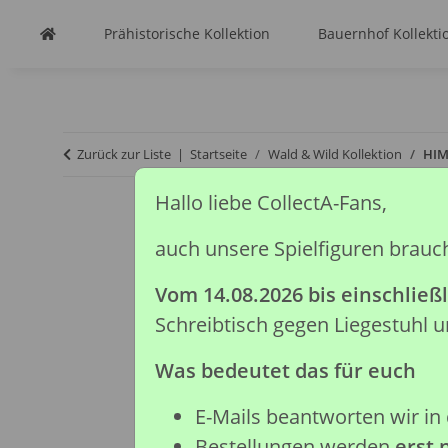
Prähistorische Kollektion
Bauernhof Kollekti
Zurück zur Liste
Startseite
Wald & Wild Kollektion
HIM
Hallo liebe CollectA-Fans,
auch unsere Spielfiguren brauc
Vom 14.08.2026 bis einschließl
Schreibtisch gegen Liegestuhl
Was bedeutet das für euch
E-Mails beantworten wir in 
Bestellungen werden
erst