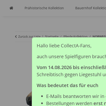
Prähistorische Kollektion
Bauernhof Kollekti
Zurück zur Liste
Startseite
Pferde Kollektion
NORWEGI
Hallo liebe CollectA-Fans,
auch unsere Spielfiguren brauc
Vom 14.08.2026 bis einschließl
Schreibtisch gegen Liegestuhl
Was bedeutet das für euch
E-Mails beantworten wir in 
Bestellungen werden
erst