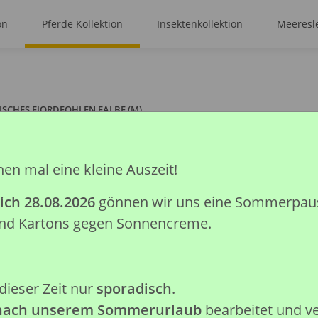
on
Pferde Kollektion
Insektenkollektion
Meeresle
SCHES FJORDFOHLEN FALBE (M)
hen mal eine kleine Auszeit!
NORWEGISCHES 
ich 28.08.2026
gönnen wir uns eine Sommerpause.
Artikelnummer:
88592
 und Kartons gegen Sonnencreme.
GTIN:
4892900885926
Kategorie:
Pferde Kollektion
Hersteller:
Collecta Global Lim
dieser Zeit nur
sporadisch
.
Achtung: Nicht geeignet für K
 nach unserem Sommerurlaub
bearbeitet und v
verschluckbare Kleinteile.