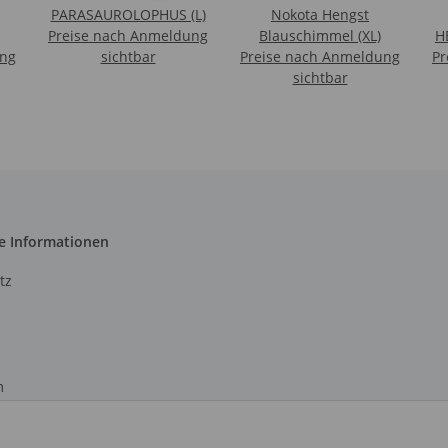
PARASAUROLOPHUS (L)
Nokota Hengst
Preise nach Anmeldung
Blauschimmel (XL)
H
ung
sichtbar
Preise nach Anmeldung
Pr
1
sichtbar
e Informationen
tz
m
recht