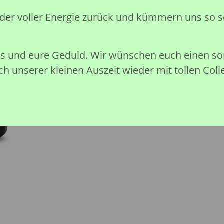
Preise nach Anmeldung sichtb
eder voller Energie zurück und kümmern uns so s
Sofort verfügbar
nis und eure Geduld. Wir wünschen euch einen 
h unserer kleinen Auszeit wieder mit tollen Coll