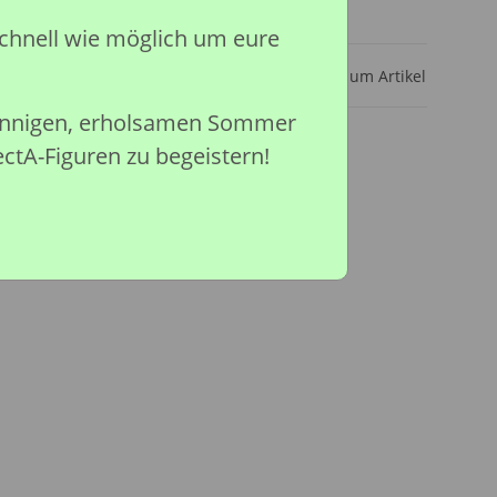
ar
chnell wie möglich um eure
Frage zum Artikel
sonnigen, erholsamen Sommer
ectA-Figuren zu begeistern!