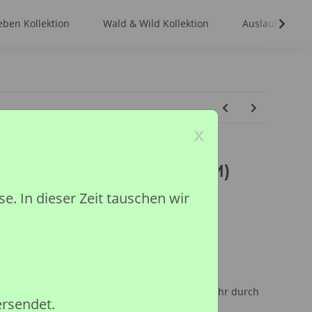
ben Kollektion
Wald & Wild Kollektion
Auslaufmodell
x
FJORDFOHLEN FALBE (M)
 In dieser Zeit tauschen wir
ited
inder unter 36 Monaten, wegen Erstickungsgefahr durch
ersendet.