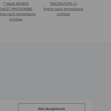
* HALB ARABER
TRICERATOPS (L)
ENGST PINTOFARBEN
Preise nach Anmeldung
eise nach Anmeldung
:12 DELUXE, WINDOW
sichtbar
sichtbar
BOX
Alle akzeptieren